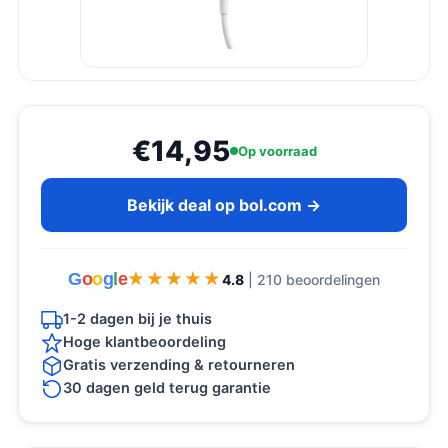
€14,95
Op voorraad
Bekijk deal op bol.com →
G
o
o
g
l
e
★★★★★
★★★★★
4.8
| 210 beoordelingen
1-2 dagen bij je thuis
Hoge klantbeoordeling
Gratis verzending & retourneren
30 dagen geld terug garantie