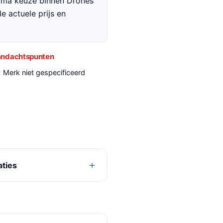
rima keuze binnen Drones
e actuele prijs en
ndachtspunten
Merk niet gespecificeerd
aties