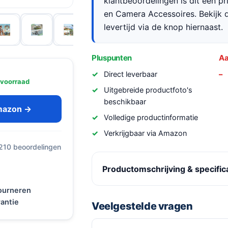
klantbeoordelingen is dit een p
en Camera Accessoires. Bekijk d
levertijd via de knop hiernaast.
Pluspunten
Aa
Direct leverbaar
 voorraad
Uitgebreide productfoto's
beschikbaar
Amazon →
Volledige productinformatie
Verkrijgbaar via Amazon
 210 beoordelingen
Productomschrijving & specific
tourneren
antie
Veelgestelde vragen