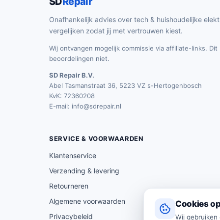
SD
Repair
Onafhankelijk advies over tech & huishoudelijke elekt
vergelijken zodat jij met vertrouwen kiest.
Wij ontvangen mogelijk commissie via affiliate-links. Di
beoordelingen niet.
SD Repair B.V.
Abel Tasmanstraat 36, 5223 VZ s-Hertogenbosch
KvK: 72360208
E-mail:
info@sdrepair.nl
SERVICE & VOORWAARDEN
Klantenservice
Verzending & levering
Retourneren
Algemene voorwaarden
Cookies op
Privacybeleid
Wij gebruiken