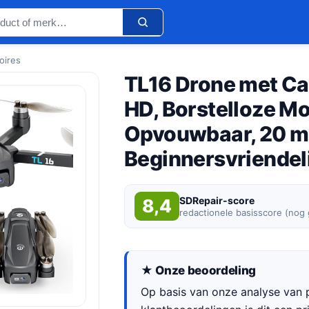
oires
TL16 Drone met C
HD, Borstelloze Mo
Opvouwbaar, 20 mi
Beginnersvriendel
SDRepair-score
8,4
redactionele basisscore (nog
★ Onze beoordeling
Op basis van onze analyse van p