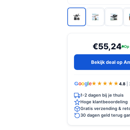
€55,24
Op
Bekijk deal op 
G
o
o
g
l
e
★★★★★
★★★★★
4.8
|
1-2 dagen bij je thuis
Hoge klantbeoordeling
Gratis verzending & re
30 dagen geld terug gar