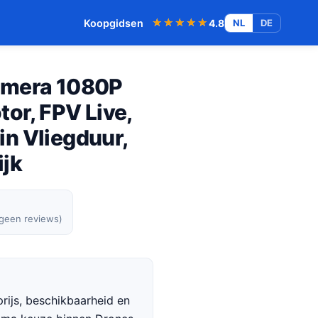
★★★★★
★★★★★
Koopgidsen
4.8
NL
DE
amera 1080P
tor, FPV Live,
n Vliegduur,
ijk
 geen reviews)
rijs, beschikbaarheid en