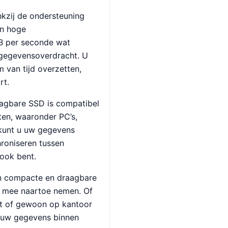
kzij de ondersteuning
an hoge
B per seconde wat
te gegevensoverdracht. U
 van tijd overzetten,
rt.
agbare SSD is compatibel
ten, waaronder PC’s,
 kunt u uw gegevens
roniseren tussen
 ook bent.
jn compacte en draagbare
l mee naartoe nemen. Of
nt of gewoon op kantoor
ot uw gegevens binnen