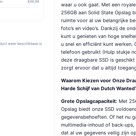
en
€49,99
waar u ook gaat. Met een royale
256GB aan Solid State Opslag 
ruimte voor al uw belangrijke b
foto’s en video’s. Dankzij de on
kunt u genieten van hoge snelh
u snel en efficiënt kunt werken.
oduct weer beschikbaar is
telefoon gebruikt (Hulp stukje n
deze draagbare SSD is geschikt 
zorgt ervoor dat u altijd toegan
Waarom Kiezen voor Onze Dra
Harde Schijf van
Dutch Wanted
Grote Opslagcapaciteit:
Met 256
Opslag biedt onze SSD voldoend
gegevensbehoeften. Of het nu 
multimedia-inhoud of back-ups,
dat al uw gegevens veilig zijn o