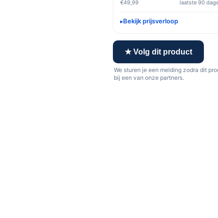
€49,99
laatste 90 dag
Bekijk prijsverloop
★ Volg dit product
We sturen je een melding zodra dit pr
bij een van onze partners.