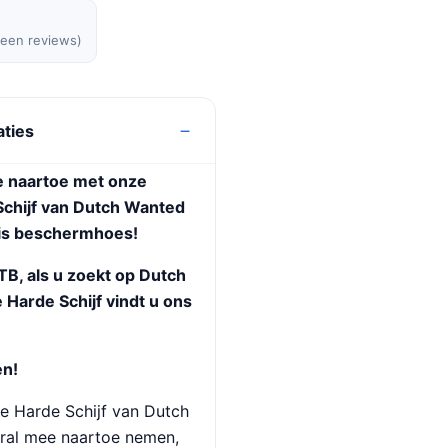
geen reviews)
aties
 naartoe met onze
chijf van
Dutch Wanted
tis beschermhoes!
TB, als u zoekt op
Dutch
Harde Schijf vindt u ons
en!
 Harde Schijf van Dutch
ral mee naartoe nemen,