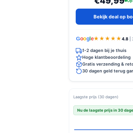
€49,99
Op
Bekijk deal op b
G
o
o
g
l
e
★★★★★
★★★★★
4.8
|
1-2 dagen bij je thuis
Hoge klantbeoordeling
Gratis verzending & re
30 dagen geld terug gar
Laagste prijs (30 dagen)
Nu de laagste prijs in 30 dag