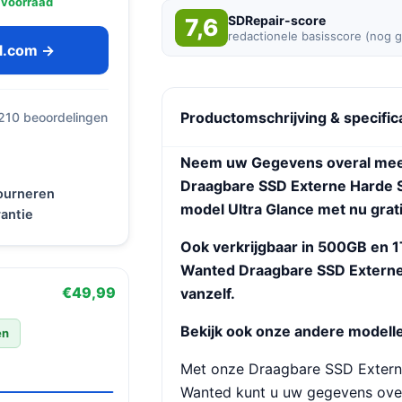
 voorraad
SDRepair-score
7,6
redactionele basisscore (nog 
ol.com →
Productomschrijving & specific
 210 beoordelingen
Neem uw Gegevens overal mee
Draagbare SSD Externe Harde S
tourneren
model Ultra Glance met nu gra
antie
Ook verkrijgbaar in 500GB en 1
Wanted Draagbare SSD Externe 
€49,99
vanzelf.
Bekijk ook onze andere modell
en
Met onze Draagbare SSD Externe
Wanted kunt u uw gegevens ove