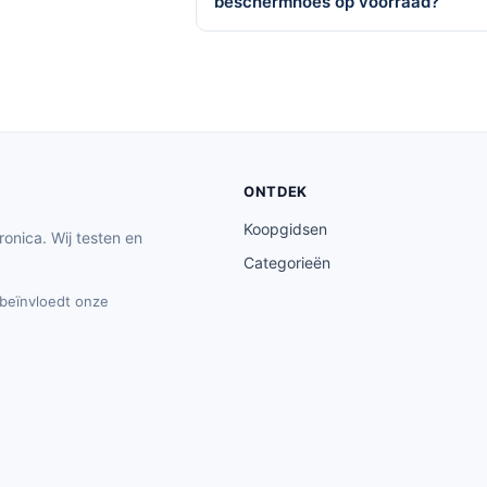
beschermhoes op voorraad?
ONTDEK
Koopgidsen
ronica. Wij testen en
Categorieën
t beïnvloedt onze