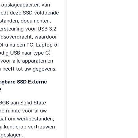
 opslagcapaciteit van
biedt deze SSD voldoende
estanden, documenten,
dersteuning voor USB 3.2
eidsoverdracht, waardoor
 Of u nu een PC, Laptop of
odig USB naar type C) ,
voor alle apparaten en
g heeft tot uw gegevens.
agbare SSD Externe
?
GB aan Solid State
e ruimte voor al uw
gaat om werkbestanden,
 u kunt erop vertrouwen
pgeslagen.