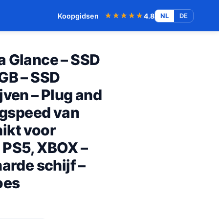
★★★★★
★★★★★
Koopgidsen
4.8
NL
DE
a Glance – SSD
6GB – SSD
jven – Plug and
ingspeed van
ikt voor
 PS5, XBOX –
arde schijf –
oes