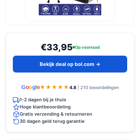
€33,95
Op voorraad
Bekijk deal op bol.com →
G
o
o
g
l
e
★★★★★
★★★★★
4.8
| 210 beoordelingen
1-2 dagen bij je thuis
Hoge klantbeoordeling
Gratis verzending & retourneren
30 dagen geld terug garantie