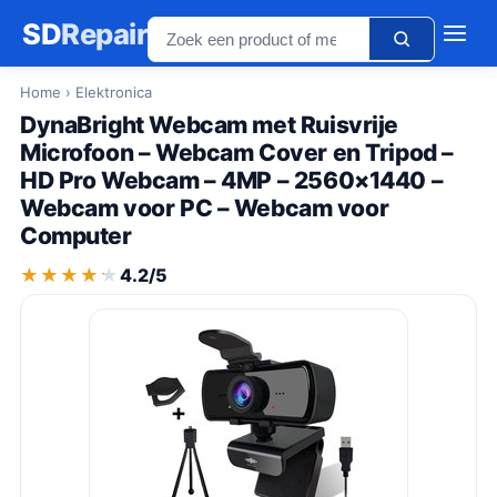
SD
Repair
Home
› Elektronica
DynaBright Webcam met Ruisvrije
Microfoon – Webcam Cover en Tripod –
HD Pro Webcam – 4MP – 2560×1440 –
Webcam voor PC – Webcam voor
Computer
★★★★★
★★★★★
4.2/5