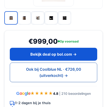
€999,00
Op voorraad
Bekijk deal op bol.com →
Ook bij Coolblue NL · €726,00
(uitverkocht) →
G
o
o
g
l
e
★★★★★
★★★★★
4.8
| 210 beoordelingen
1-2 dagen bij je thuis