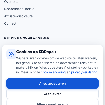
Over ons
Redactioneel beleid
Affiliate-disclosure
Contact
SERVICE & VOORWAARDEN
Klantenservice
Cookies op SDRepair
Verzending & levering
Wij gebruiken cookies om de website te laten werken,
Retourneren
het gebruik te analyseren en advertenties relevant te
Algemene voorwaarden
maken. Klik op “Alles accepteren” of stel je voorkeuren
in. Meer in onze
cookieverklaring
en
privacyverklaring
.
Privacybeleid
Cookiebeleid
Alles accepteren
Voorkeuren
© 2026 SDRepair · Onafhankelijk vergelijkingsplatform · Wij
Alleen noodzakelijk