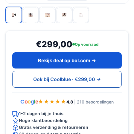
€299,00
Op voorraad
Bekijk deal op bol.com →
Ook bij Coolblue · €299,00 →
G
o
o
g
l
e
★★★★★
★★★★★
4.8
| 210 beoordelingen
1-2 dagen bij je thuis
Hoge klantbeoordeling
Gratis verzending & retourneren