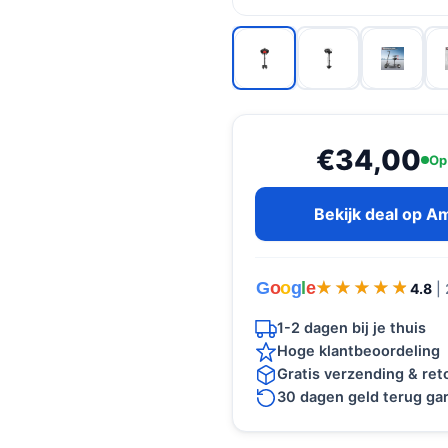
€34,00
Op
Bekijk deal op 
G
o
o
g
l
e
★★★★★
★★★★★
4.8
|
1-2 dagen bij je thuis
Hoge klantbeoordeling
Gratis verzending & re
30 dagen geld terug gar