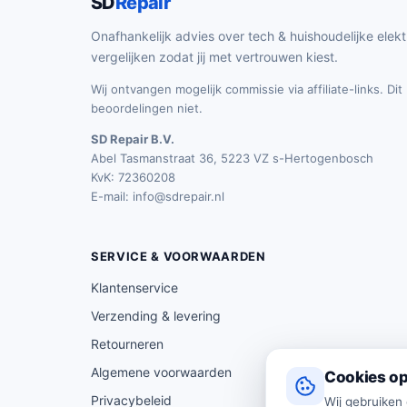
SD
Repair
Onafhankelijk advies over tech & huishoudelijke elekt
vergelijken zodat jij met vertrouwen kiest.
Wij ontvangen mogelijk commissie via affiliate-links. Di
beoordelingen niet.
SD Repair B.V.
Abel Tasmanstraat 36, 5223 VZ s-Hertogenbosch
KvK: 72360208
E-mail:
info@sdrepair.nl
SERVICE & VOORWAARDEN
Klantenservice
Verzending & levering
Retourneren
Algemene voorwaarden
Cookies op
Privacybeleid
Wij gebruiken