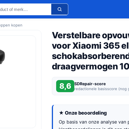
teppen kopen
Verstelbare opvou
voor Xiaomi 365 el
schokabsorberend
draagvermogen 10
SDRepair-score
8,6
redactionele basisscore (nog
★ Onze beoordeling
Op basis van onze analyse van p