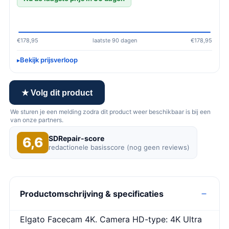
€178,95
laatste 90 dagen
€178,95
Bekijk prijsverloop
★ Volg dit product
We sturen je een melding zodra dit product weer beschikbaar is bij een
van onze partners.
SDRepair-score
6,6
redactionele basisscore (nog geen reviews)
Productomschrijving & specificaties
Elgato Facecam 4K. Camera HD-type: 4K Ultra