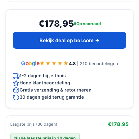
€178,95
Op voorraad
Bekijk deal op bol.com →
G
o
o
g
l
e
★★★★★
★★★★★
4.8
| 210 beoordelingen
1-2 dagen bij je thuis
Hoge klantbeoordeling
Gratis verzending & retourneren
30 dagen geld terug garantie
€178,95
Laagste prijs (30 dagen)
Nu de laagste prijs in 30 dagen