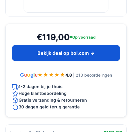
€119,00
Op voorraad
Bekijk deal op bol.com →
G
o
o
g
l
e
★★★★★
★★★★★
4.8
| 210 beoordelingen
1-2 dagen bij je thuis
Hoge klantbeoordeling
Gratis verzending & retourneren
30 dagen geld terug garantie