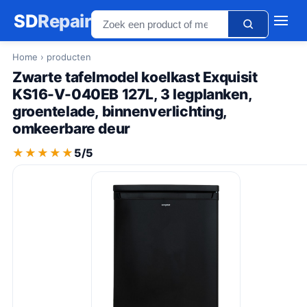
SD
Repair
Home
› producten
Zwarte tafelmodel koelkast Exquisit
KS16-V-040EB 127L, 3 legplanken,
groentelade, binnenverlichting,
omkeerbare deur
★★★★★
★★★★★
5/5