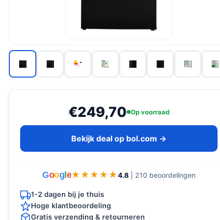
€249,70
Op voorraad
Bekijk deal op bol.com →
G
o
o
g
l
e
★★★★★
★★★★★
4.8
| 210 beoordelingen
1-2 dagen bij je thuis
Hoge klantbeoordeling
Gratis verzending & retourneren