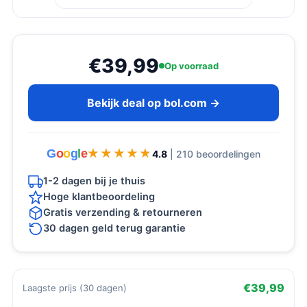
€39,99
Op voorraad
Bekijk deal op bol.com →
G
o
o
g
l
e
★★★★★
★★★★★
4.8
| 210 beoordelingen
1-2 dagen bij je thuis
Hoge klantbeoordeling
Gratis verzending & retourneren
30 dagen geld terug garantie
€39,99
Laagste prijs (30 dagen)