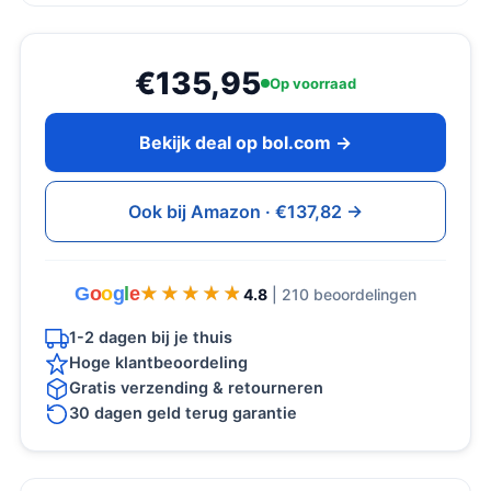
€135,95
Op voorraad
Bekijk deal op bol.com →
Ook bij Amazon · €137,82 →
G
o
o
g
l
e
★★★★★
★★★★★
4.8
| 210 beoordelingen
1-2 dagen bij je thuis
Hoge klantbeoordeling
Gratis verzending & retourneren
30 dagen geld terug garantie