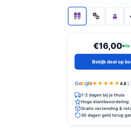
€16,00
Op 
Bekijk deal op b
G
o
o
g
l
e
★★★★★
★★★★★
4.8
|
1-2 dagen bij je thuis
Hoge klantbeoordeling
Gratis verzending & re
30 dagen geld terug gar