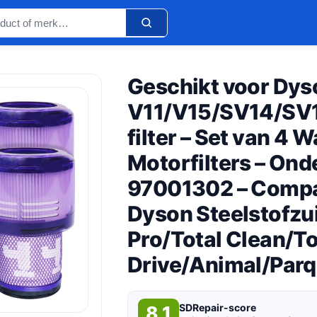
Geschikt voor Dys
V11/V15/SV14/SV
filter – Set van 4 
Motorfilters – Ond
97001302 – Compa
Dyson Steelstofzu
Pro/Total Clean/T
Drive/Animal/Parq
SDRepair-score
8,1