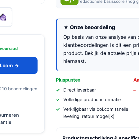
redactionele basisscore (nog 
★ Onze beoordeling
Op basis van onze analyse van p
klantbeoordelingen is dit een p
voorraad
product. Bekijk de actuele prijs 
hiernaast.
ol.com →
Pluspunten
Aa
 210 beoordelingen
Direct leverbaar
Volledige productinformatie
Verkrijgbaar via bol.com (snelle
tourneren
levering, retour mogelijk)
antie
Productomschrijving & specific