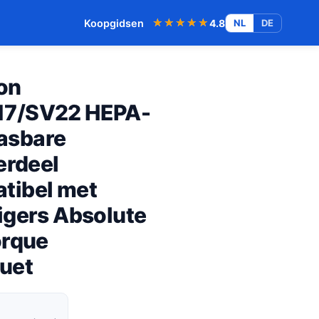
★★★★★
★★★★★
Koopgidsen
4.8
NL
DE
on
17/SV22 HEPA-
Wasbare
erdeel
tibel met
igers Absolute
orque
uet