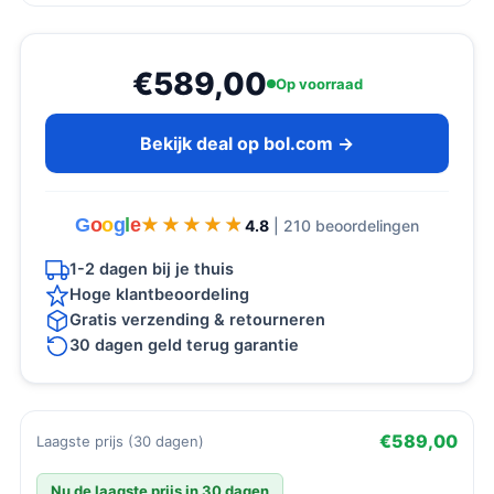
€589,00
Op voorraad
Bekijk deal op bol.com →
G
o
o
g
l
e
★★★★★
★★★★★
4.8
| 210 beoordelingen
1-2 dagen bij je thuis
Hoge klantbeoordeling
Gratis verzending & retourneren
30 dagen geld terug garantie
€589,00
Laagste prijs (30 dagen)
Nu de laagste prijs in 30 dagen