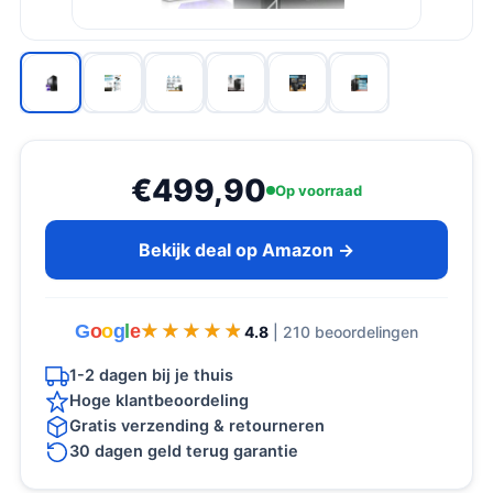
€499,90
Op voorraad
Bekijk deal op Amazon →
G
o
o
g
l
e
★★★★★
★★★★★
4.8
| 210 beoordelingen
1-2 dagen bij je thuis
Hoge klantbeoordeling
Gratis verzending & retourneren
30 dagen geld terug garantie