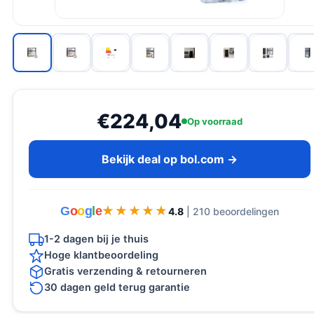
€224,04
Op voorraad
Bekijk deal op bol.com →
G
o
o
g
l
e
★★★★★
★★★★★
4.8
| 210 beoordelingen
1-2 dagen bij je thuis
Hoge klantbeoordeling
Gratis verzending & retourneren
30 dagen geld terug garantie