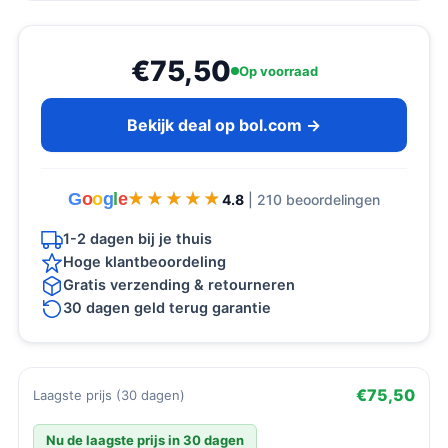
€75,50
Op voorraad
Bekijk deal op bol.com →
G
o
o
g
l
e
★★★★★
★★★★★
4.8
| 210 beoordelingen
1-2 dagen bij je thuis
Hoge klantbeoordeling
Gratis verzending & retourneren
30 dagen geld terug garantie
€75,50
Laagste prijs (30 dagen)
Nu de laagste prijs in 30 dagen