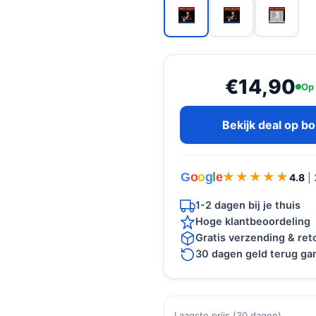
€14,90
Op
Bekijk deal op b
G
o
o
g
l
e
★★★★★
★★★★★
4.8
|
1-2 dagen bij je thuis
Hoge klantbeoordeling
Gratis verzending & re
30 dagen geld terug gar
Laagste prijs (30 dagen)