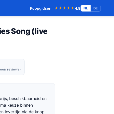
★★★★★
★★★★★
Koopgidsen
4.8
NL
DE
es Song (live
geen reviews)
rijs, beschikbaarheid en
rima keuze binnen
en levertijd via de knop