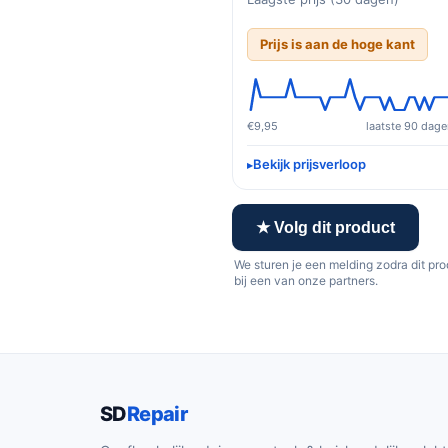
Prijs is aan de hoge kant
€9,95
laatste 90 dage
Bekijk prijsverloop
★ Volg dit product
We sturen je een melding zodra dit pr
bij een van onze partners.
SD
Repair