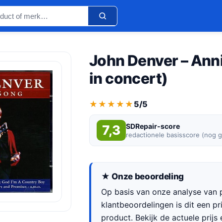
John Denver – Anni
in concert)
★★★★★
★★★★★
5/5
SDRepair-score
7,3
redactionele basisscore (nog 
★ Onze beoordeling
Op basis van onze analyse van p
klantbeoordelingen is dit een p
product. Bekijk de actuele prijs 