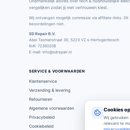
Onafhankelijk advies over tech & huishoudelijke elekt
vergelijken zodat jij met vertrouwen kiest.
Wij ontvangen mogelijk commissie via affiliate-links. Di
beoordelingen niet.
SD Repair B.V.
Abel Tasmanstraat 36, 5223 VZ s-Hertogenbosch
KvK: 72360208
E-mail:
info@sdrepair.nl
SERVICE & VOORWAARDEN
Klantenservice
Verzending & levering
Retourneren
Algemene voorwaarden
Cookies op
Privacybeleid
Wij gebruiken
relevant te ma
Cookiebeleid
privacyverkla