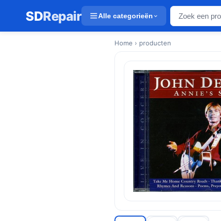
SD
Repair
Alle categorieën
Home
› producten