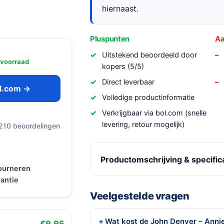
hiernaast.
Pluspunten
Aa
Uitstekend beoordeeld door
 voorraad
kopers (5/5)
Direct leverbaar
ol.com →
Volledige productinformatie
Verkrijgbaar via bol.com (snelle
levering, retour mogelijk)
 210 beoordelingen
Productomschrijving & specific
tourneren
antie
Veelgestelde vragen
Wat kost de John Denver – Annie
€9,95