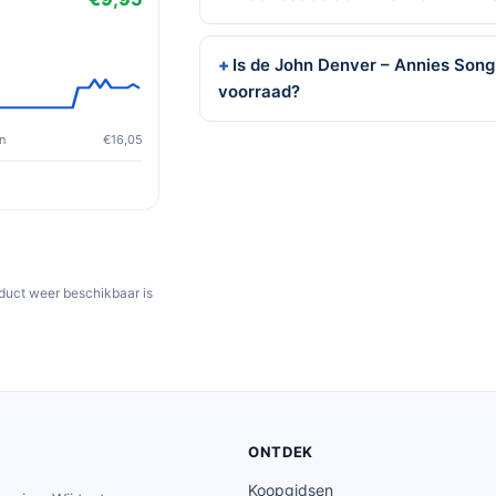
Is de John Denver – Annies Song 
voorraad?
n
€16,05
oduct weer beschikbaar is
ONTDEK
Koopgidsen