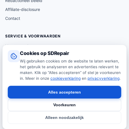
Redactioneel beleid
Affiliate-disclosure
Contact
SERVICE & VOORWAARDEN
Klantenservice
Cookies op SDRepair
Verzending & levering
Wij gebruiken cookies om de website te laten werken,
Retourneren
het gebruik te analyseren en advertenties relevant te
Algemene voorwaarden
maken. Klik op “Alles accepteren” of stel je voorkeuren
in. Meer in onze
cookieverklaring
en
privacyverklaring
.
Privacybeleid
Cookiebeleid
Alles accepteren
Voorkeuren
© 2026 SDRepair · Onafhankelijk vergelijkingsplatform · Wij
Alleen noodzakelijk
verkopen zelf geen producten · Alle prijzen onder voorbehoud.