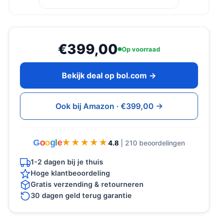
€399,00
Op voorraad
Bekijk deal op bol.com →
Ook bij Amazon · €399,00 →
G
o
o
g
l
e
★★★★★
★★★★★
4.8
| 210 beoordelingen
1-2 dagen bij je thuis
Hoge klantbeoordeling
Gratis verzending & retourneren
30 dagen geld terug garantie