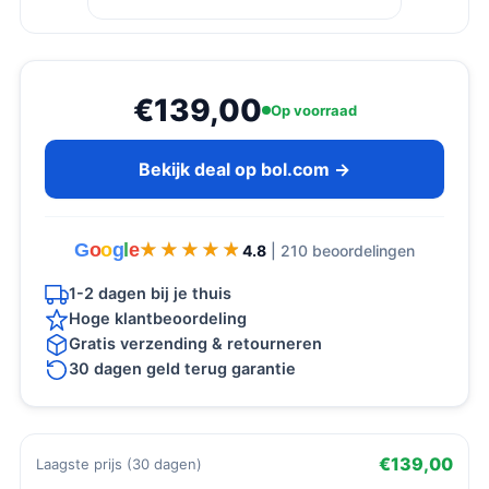
€139,00
Op voorraad
Bekijk deal op bol.com →
G
o
o
g
l
e
★★★★★
★★★★★
4.8
| 210 beoordelingen
1-2 dagen bij je thuis
Hoge klantbeoordeling
Gratis verzending & retourneren
30 dagen geld terug garantie
€139,00
Laagste prijs (30 dagen)