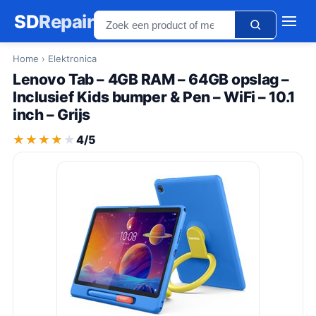
SD
Repair
Home
› Elektronica
Lenovo Tab – 4GB RAM – 64GB opslag –
Inclusief Kids bumper & Pen – WiFi – 10.1
inch – Grijs
★★★★★
★★★★★
4/5