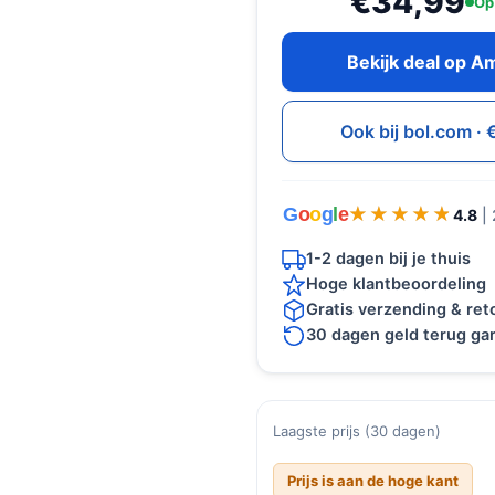
€34,99
Op
Bekijk deal op 
Ook bij bol.com ·
G
o
o
g
l
e
★★★★★
★★★★★
4.8
|
1-2 dagen bij je thuis
Hoge klantbeoordeling
Gratis verzending & re
30 dagen geld terug gar
Laagste prijs (30 dagen)
Prijs is aan de hoge kant