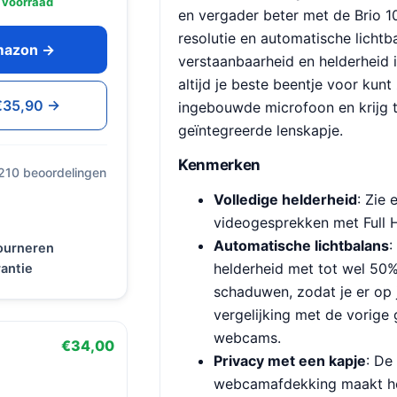
 voorraad
en vergader beter met de Brio 1
resolutie en automatische licht
Amazon →
verstaanbaarheid en helderheid i
altijd je beste beentje voor kunt
 €35,90 →
ingebouwde microfoon en krijg t
geïntegreerde lenskapje.
Kenmerken
 210 beoordelingen
Volledige helderheid
: Zie 
videogesprekken met Full 
Automatische lichtbalans
:
tourneren
helderheid met tot wel 50
antie
schaduwen, zodat je er op j
vergelijking met de vorige 
webcams.
€34,00
Privacy met een kapje
: De
webcamafdekking maakt he