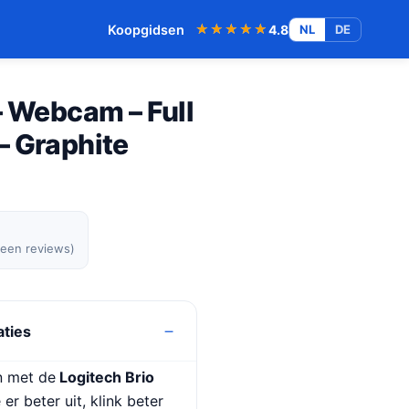
★★★★★
★★★★★
Koopgidsen
4.8
NL
DE
– Webcam – Full
– Graphite
geen reviews)
aties
en met de
Logitech Brio
e er beter uit, klink beter