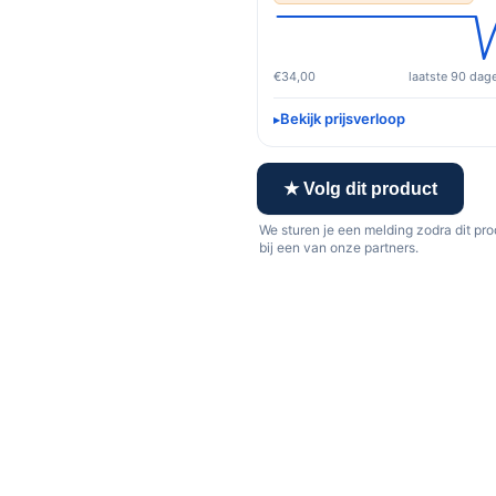
€34,00
laatste 90 dag
Bekijk prijsverloop
★ Volg dit product
We sturen je een melding zodra dit pr
bij een van onze partners.