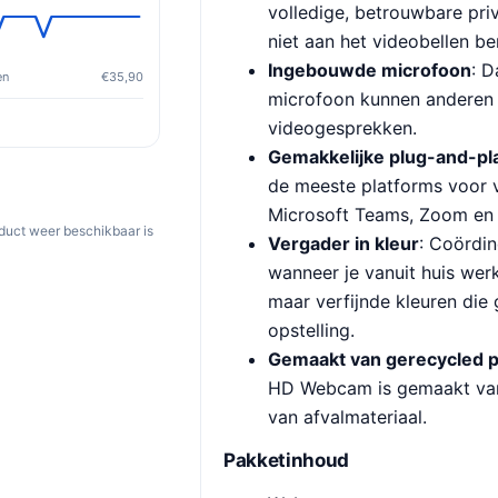
volledige, betrouwbare pri
niet aan het videobellen be
Ingebouwde microfoon
: 
en
€35,90
microfoon kunnen anderen j
videogesprekken.
Gemakkelijke plug-and-pl
de meeste platforms voor 
Microsoft Teams, Zoom en
oduct weer beschikbaar is
Vergader in kleur
: Coördin
wanneer je vanuit huis wer
maar verfijnde kleuren die 
opstelling.
Gemaakt van gerecycled p
HD Webcam is gemaakt van
van afvalmateriaal.
Pakketinhoud