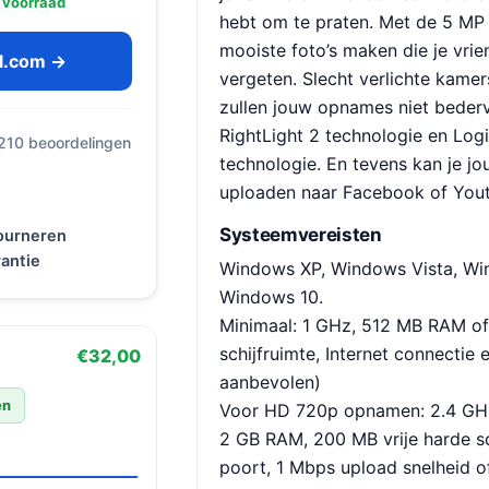
 voorraad
hebt om te praten. Met de 5 MP
mooiste foto’s maken die je vrien
ol.com →
vergeten. Slecht verlichte kame
zullen jouw opnames niet bederv
RightLight 2 technologie en Log
 210 beoordelingen
technologie. En tevens kan je jo
uploaden naar Facebook of You
Systeemvereisten
tourneren
antie
Windows XP, Windows Vista, Wi
Windows 10.
Minimaal: 1 GHz, 512 MB RAM of
schijfruimte, Internet connectie 
€32,00
aanbevolen)
en
Voor HD 720p opnamen: 2.4 GHz
2 GB RAM, 200 MB vrije harde sc
poort, 1 Mbps upload snelheid o