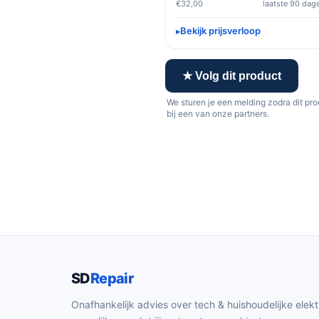
€32,00
laatste 90 dag
Bekijk prijsverloop
★ Volg dit product
We sturen je een melding zodra dit pr
bij een van onze partners.
SD
Repair
Onafhankelijk advies over tech & huishoudelijke elekt