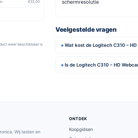
schermresolutie
en
€32,00
Veelgestelde vragen
oduct weer beschikbaar is
Wat kost de Logitech C310 – H
Is de Logitech C310 – HD Webca
ONTDEK
Koopgidsen
ronica. Wij testen en