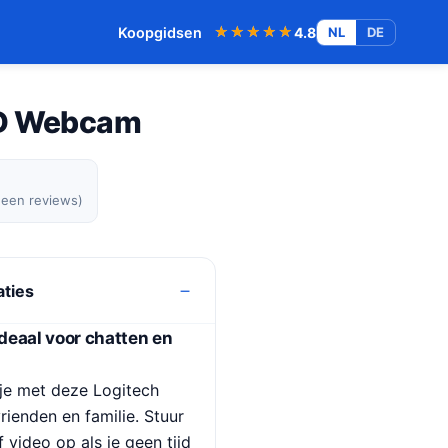
★★★★★
★★★★★
Koopgidsen
4.8
NL
DE
HD Webcam
geen reviews)
aties
deaal voor chatten en
je met deze Logitech
enden en familie. Stuur
f video op als je geen tijd