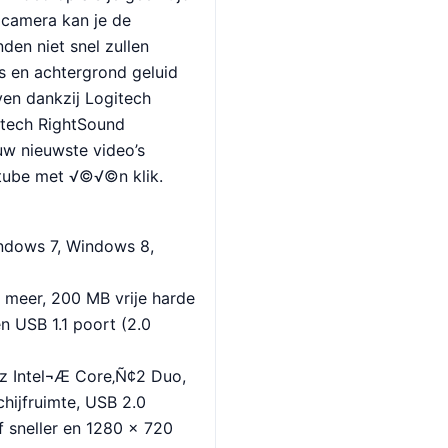
 camera kan je de
den niet snel zullen
rs en achtergrond geluid
en dankzij Logitech
itech RightSound
uw nieuwste video’s
tube met √©√©n klik.
ndows 7, Windows 8,
 meer, 200 MB vrije harde
en USB 1.1 poort (2.0
 Intel¬Æ Core‚Ñ¢2 Duo,
hijfruimte, USB 2.0
f sneller en 1280 x 720