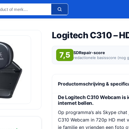
Logitech C310 – 
SDRepair-score
7,5
redactionele basisscore (nog 
Productomschrijving & specific
De Logitech C310 Webcam is i
internet bellen.
Op programma’s als Skype chat 
C310 Webcam in 720p HD met vri
je familie en vrienden een foto o