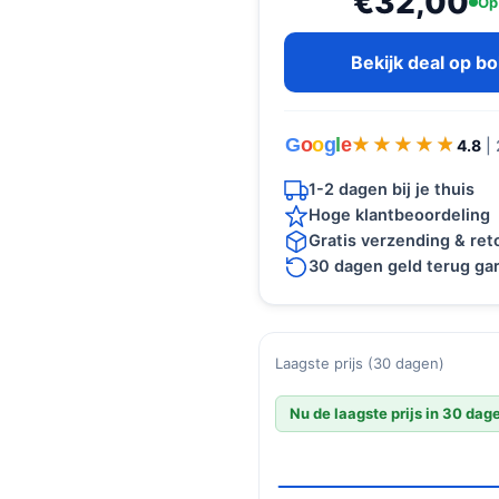
€32,00
Op
Bekijk deal op b
G
o
o
g
l
e
★★★★★
★★★★★
4.8
|
1-2 dagen bij je thuis
Hoge klantbeoordeling
Gratis verzending & re
30 dagen geld terug gar
Laagste prijs (30 dagen)
Nu de laagste prijs in 30 dag