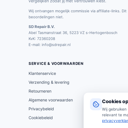
vergelijken zodat jij met vertrouwen kiest.
Wij ontvangen mogelijk commissie via affiliate-links. Di
beoordelingen niet.
SD Repair B.V.
Abel Tasmanstraat 36, 5223 VZ s-Hertogenbosch
KvK: 72360208
E-mail:
info@sdrepair.nl
SERVICE & VOORWAARDEN
Klantenservice
Verzending & levering
Retourneren
Algemene voorwaarden
Cookies op
Privacybeleid
Wij gebruiken
relevant te ma
Cookiebeleid
privacyverkla