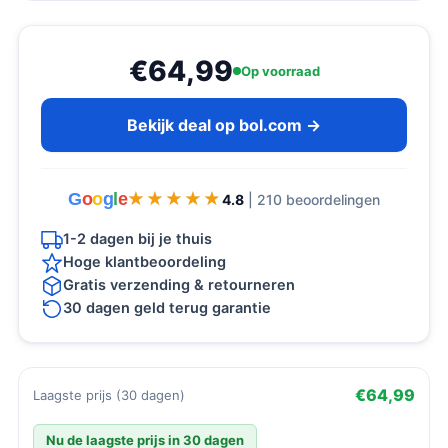
€64,99
Op voorraad
Bekijk deal op bol.com →
G
o
o
g
l
e
★★★★★
★★★★★
4.8
| 210 beoordelingen
1-2 dagen bij je thuis
Hoge klantbeoordeling
Gratis verzending & retourneren
30 dagen geld terug garantie
€64,99
Laagste prijs (30 dagen)
Nu de laagste prijs in 30 dagen