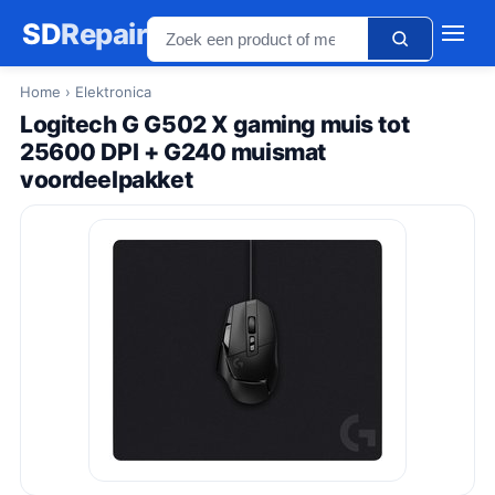
SD
Repair
Home
› Elektronica
Logitech G G502 X gaming muis tot
25600 DPI + G240 muismat
voordeelpakket