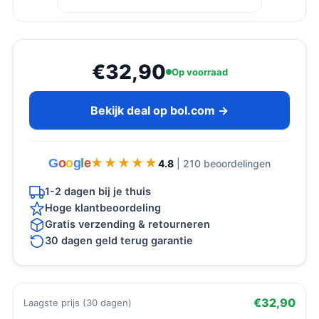
€32,90
Op voorraad
Bekijk deal op bol.com →
G
o
o
g
l
e
★★★★★
★★★★★
4.8
| 210 beoordelingen
1-2 dagen bij je thuis
Hoge klantbeoordeling
Gratis verzending & retourneren
30 dagen geld terug garantie
€32,90
Laagste prijs (30 dagen)