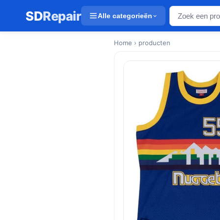
SD
Repair
Alle categorieën
Home
› producten