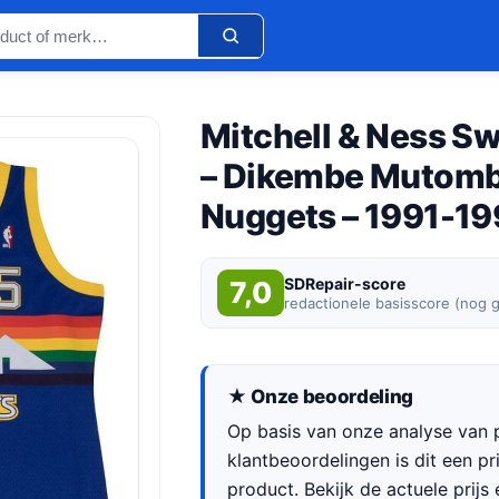
Mitchell & Ness S
– Dikembe Mutomb
Nuggets – 1991-1
SDRepair-score
7,0
redactionele basisscore (nog 
★ Onze beoordeling
Op basis van onze analyse van p
klantbeoordelingen is dit een p
product. Bekijk de actuele prijs 