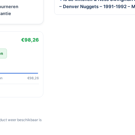
– Denver Nuggets – 1991-1992 – 
tourneren
antie
€98,26
en
en
€98,26
oduct weer beschikbaar is