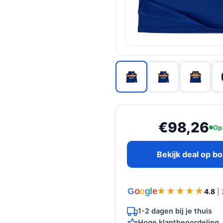
€98,26
Op
Bekijk deal op b
G
o
o
g
l
e
★★★★★
★★★★★
4.8
|
1-2 dagen bij je thuis
Hoge klantbeoordeling