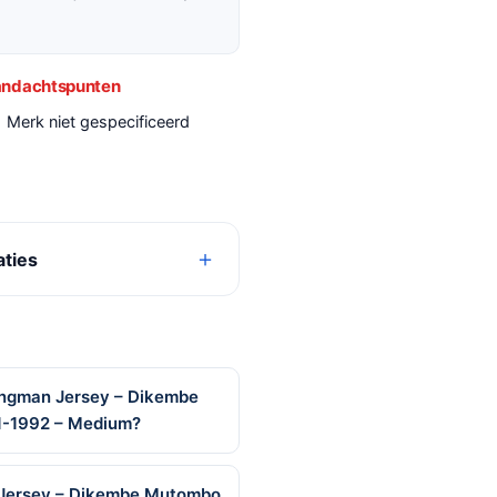
ndachtspunten
Merk niet gespecificeerd
aties
ingman Jersey – Dikembe
1-1992 – Medium?
n Jersey – Dikembe Mutombo