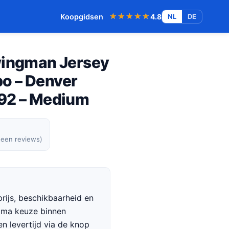
★★★★★
★★★★★
Koopgidsen
4.8
NL
DE
wingman Jersey
o – Denver
992 – Medium
geen reviews)
rijs, beschikbaarheid en
rima keuze binnen
en levertijd via de knop