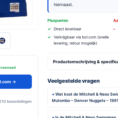
hiernaast.
Pluspunten
Aa
Direct leverbaar
Verkrijgbaar via bol.com (snelle
levering, retour mogelijk)
Productomschrijving & specific
 voorraad
Veelgestelde vragen
ol.com →
Wat kost de Mitchell & Ness Sw
Mutombo – Denver Nuggets – 199
 210 beoordelingen
Is de Mitchell & Ness Swingma