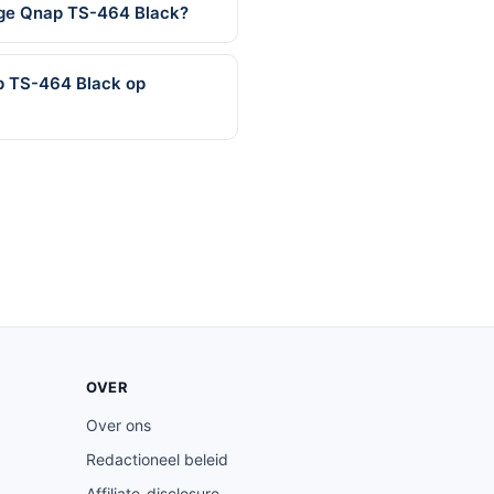
ge Qnap TS-464 Black?
p TS-464 Black op
OVER
Over ons
Redactioneel beleid
Affiliate-disclosure