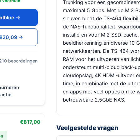
 voorraad
Trunking voor een gecombineer
maximaal 5 Gbps. Met de M.2 P
oolblue →
sleuven biedt de TS-464 flexibili
de NAS-functionaliteit, waardoo
installeren voor M.2 SSD-cache,
 €820,09 →
beeldherkenning en diverse 10 
netwerkkaarten. De TS-464 wor
RAM voor het uitvoeren van licht
 210 beoordelingen
ondersteunt multi-cloud back-u
cloudopslag, 4K HDMI-uitvoer en
time, in combinatie met de uitbr
tourneren
en apps met veel opties om te w
antie
betrouwbare 2.5GbE NAS.
€817,00
Veelgestelde vragen
en