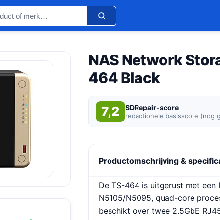
NAS Network Stor
464 Black
SDRepair-score
7,2
redactionele basisscore (nog 
Productomschrijving & specific
De TS-464 is uitgerust met een I
N5105/N5095, quad-core proces
beschikt over twee 2.5GbE RJ4