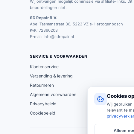
Wij ontvangen mogelijk commissie via affiliate-links. Di
beoordelingen niet.
SD Repair B.V.
Abel Tasmanstraat 36, 5223 VZ s-Hertogenbosch
KvK: 72360208
E-mail:
info@sdrepair.nl
SERVICE & VOORWAARDEN
Klantenservice
Verzending & levering
Retourneren
Algemene voorwaarden
Cookies op
Privacybeleid
Wij gebruiken
relevant te ma
Cookiebeleid
privacyverkla
Alleen no