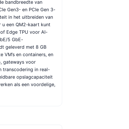
de bandbreedte van
CIe Gen3- en PCIe Gen 3-
teit in het uitbreiden van
r u een QM2-kaart kunt
 of Edge TPU voor AI-
GbE/5 GbE-
dt geleverd met 8 GB
e VM’s en containers, en
p, gateways voor
 transcodering in real-
eidbare opslagcapaciteit
erken als een voordelige,