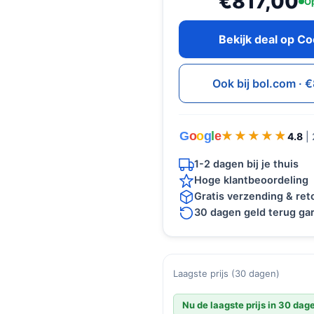
€817,00
Op
Bekijk deal op C
Ook bij bol.com ·
G
o
o
g
l
e
★★★★★
★★★★★
4.8
|
1-2 dagen bij je thuis
Hoge klantbeoordeling
Gratis verzending & re
30 dagen geld terug gar
Laagste prijs (30 dagen)
Nu de laagste prijs in 30 dag