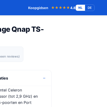
★★★★★
★★★★★
Koopgidsen
4.8
NL
DE
age Qnap TS-
geen reviews)
aties
ntel Celeron
sor (tot 2,9 GHz) en
5-poorten en Port