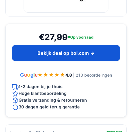
€27,99
Op voorraad
Bekijk deal op bol.com →
G
o
o
g
l
e
★★★★★
★★★★★
4.8
| 210 beoordelingen
1-2 dagen bij je thuis
Hoge klantbeoordeling
Gratis verzending & retourneren
30 dagen geld terug garantie