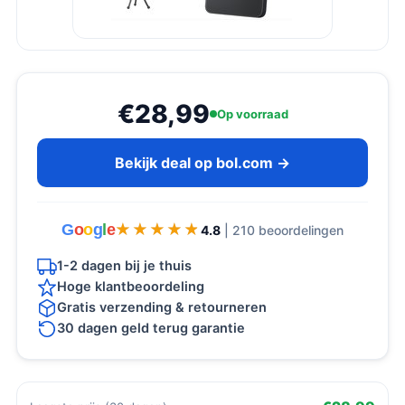
€28,99
Op voorraad
Bekijk deal op bol.com →
G
o
o
g
l
e
★★★★★
★★★★★
4.8
| 210 beoordelingen
1-2 dagen bij je thuis
Hoge klantbeoordeling
Gratis verzending & retourneren
30 dagen geld terug garantie