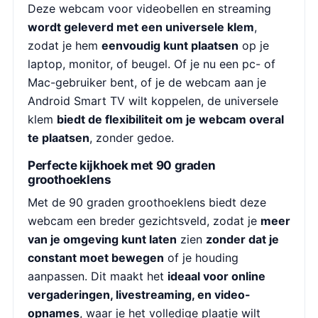
Deze webcam voor videobellen en streaming
wordt geleverd met een universele klem
,
zodat je hem
eenvoudig kunt plaatsen
op je
laptop, monitor, of beugel. Of je nu een pc- of
Mac-gebruiker bent, of je de webcam aan je
Android Smart TV wilt koppelen, de universele
klem
biedt de flexibiliteit om je webcam overal
te plaatsen
, zonder gedoe.
Perfecte kijkhoek met 90 graden
groothoeklens
Met de 90 graden groothoeklens biedt deze
webcam een breder gezichtsveld, zodat je
meer
van je omgeving kunt laten
zien
zonder dat je
constant moet bewegen
of je houding
aanpassen. Dit maakt het
ideaal voor online
vergaderingen, livestreaming, en video-
opnames
, waar je het volledige plaatje wilt