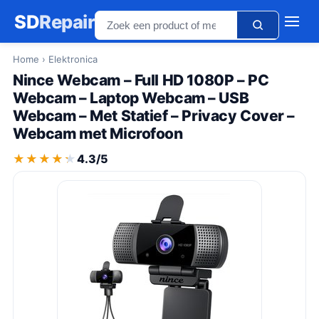
SD
Repair
Home
› Elektronica
Nince Webcam – Full HD 1080P – PC
Webcam – Laptop Webcam – USB
Webcam – Met Statief – Privacy Cover –
Webcam met Microfoon
★★★★★
★★★★★
4.3/5