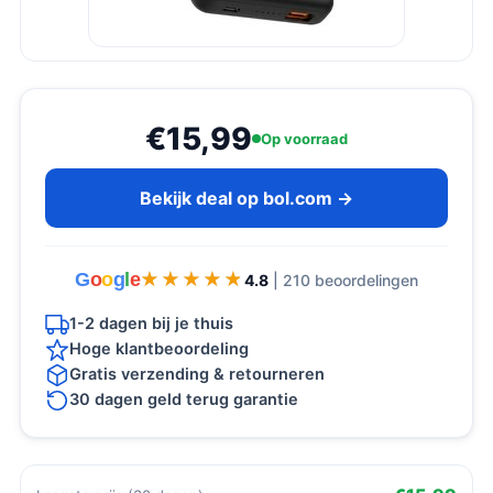
€15,99
Op voorraad
Bekijk deal op bol.com →
G
o
o
g
l
e
★★★★★
★★★★★
4.8
| 210 beoordelingen
1-2 dagen bij je thuis
Hoge klantbeoordeling
Gratis verzending & retourneren
30 dagen geld terug garantie