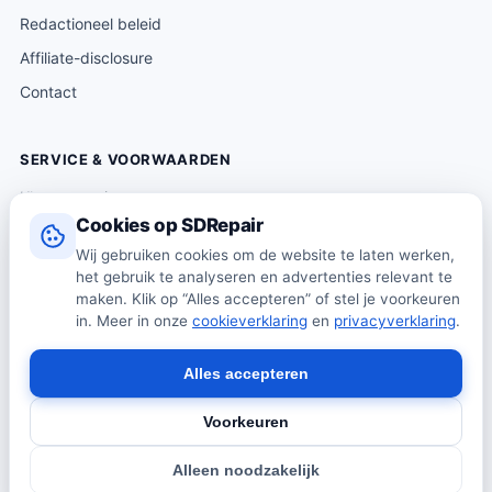
Redactioneel beleid
Affiliate-disclosure
Contact
SERVICE & VOORWAARDEN
Klantenservice
Cookies op SDRepair
Verzending & levering
Wij gebruiken cookies om de website te laten werken,
Retourneren
het gebruik te analyseren en advertenties relevant te
Algemene voorwaarden
maken. Klik op “Alles accepteren” of stel je voorkeuren
in. Meer in onze
cookieverklaring
en
privacyverklaring
.
Privacybeleid
Cookiebeleid
Alles accepteren
Voorkeuren
© 2026 SDRepair · Onafhankelijk vergelijkingsplatform · Wij
Alleen noodzakelijk
verkopen zelf geen producten · Alle prijzen onder voorbehoud.