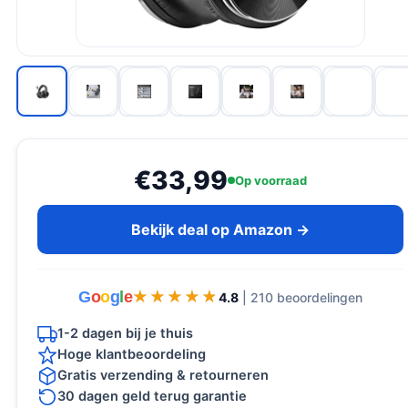
€33,99
Op voorraad
Bekijk deal op Amazon →
G
o
o
g
l
e
★★★★★
★★★★★
4.8
| 210 beoordelingen
1-2 dagen bij je thuis
Hoge klantbeoordeling
Gratis verzending & retourneren
30 dagen geld terug garantie