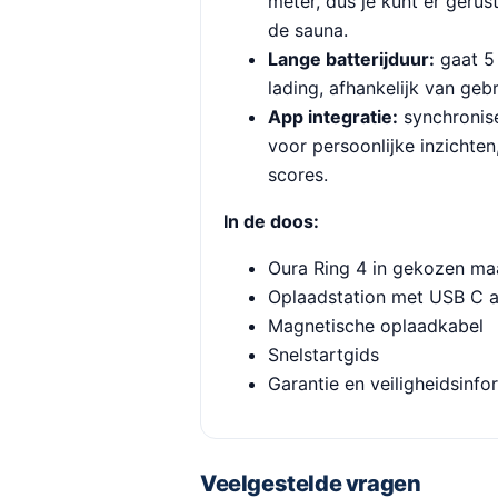
meter, dus je kunt er ger
de sauna.
Lange batterijduur:
gaat 5
lading, afhankelijk van gebr
App integratie:
synchronis
voor persoonlijke inzichten
scores.
In de doos:
Oura Ring 4 in gekozen maa
Oplaadstation met USB C a
Magnetische oplaadkabel
Snelstartgids
Garantie en veiligheidsinfo
Veelgestelde vragen