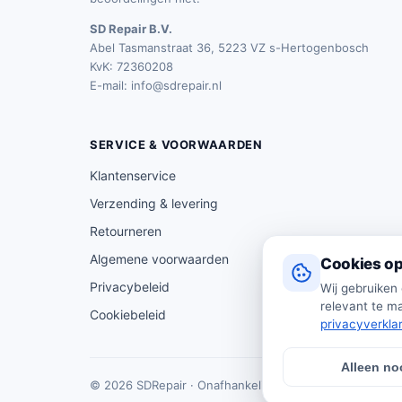
SD Repair B.V.
Abel Tasmanstraat 36, 5223 VZ s-Hertogenbosch
KvK: 72360208
E-mail:
info@sdrepair.nl
SERVICE & VOORWAARDEN
Klantenservice
Verzending & levering
Retourneren
Algemene voorwaarden
Cookies op
Privacybeleid
Wij gebruiken
relevant te ma
Cookiebeleid
privacyverkla
Alleen no
© 2026 SDRepair · Onafhankelijk vergelijkingsplatform 