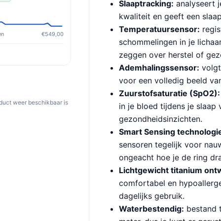
Slaaptracking:
analyseert j
kwaliteit en geeft een slaa
Temperatuursensor:
regis
en
€549,00
schommelingen in je lichaa
zeggen over herstel of gez
Ademhalingssensor:
volgt
voor een volledig beeld van 
Zuurstofsaturatie (SpO2):
oduct weer beschikbaar is
in je bloed tijdens je slaap
gezondheidsinzichten.
Smart Sensing technologi
sensoren tegelijk voor nau
ongeacht hoe je de ring dr
Lichtgewicht titanium ont
comfortabel en hypoallerge
dagelijks gebruik.
Waterbestendig:
bestand t