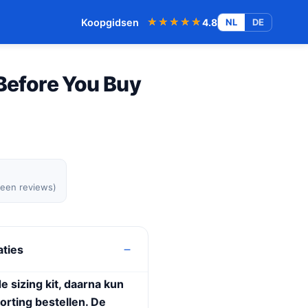
★★★★★
★★★★★
Koopgidsen
4.8
NL
DE
 Before You Buy
geen reviews)
aties
de sizing kit, daarna kun
orting bestellen. De