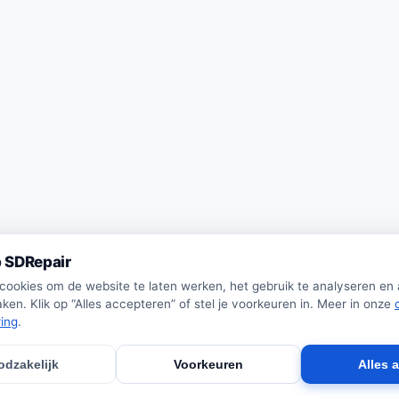
 SDRepair
 cookies om de website te laten werken, het gebruik te analyseren en
ken. Klik op “Alles accepteren” of stel je voorkeuren in. Meer in onze
ring
.
odzakelijk
Voorkeuren
Alles 
· Wij verkopen zelf geen producten · Alle prijzen onder voorbehoud.