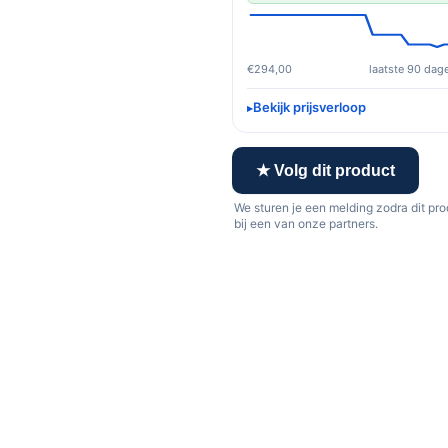
€294,00
laatste 90 dag
Bekijk prijsverloop
★ Volg dit product
We sturen je een melding zodra dit pr
bij een van onze partners.