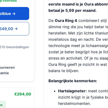
p voorraad
eerste maand is je Oura abbon
betaal je 5,99 per maand.
oolblue →
De
Oura Ring 4
combineert stijl
slimme ring die jou helpt beter 
 €549,00 →
herstellen. Met zijn lichte titan
moeiteloos dag en nacht. De ve
technologie meet je lichaamssig
 210 beoordelingen
zodat je beter begrijpt hoe je li
stress en activiteit. Of je nu sla
Oura Ring geeft je inzicht in wat
tourneren
balans te blijven.
antie
Belangrijkste kenmerken:
Hartslagmeter:
meet contin
€294,00
inzicht krijgt in je fysieke 
herstelmomenten.
en