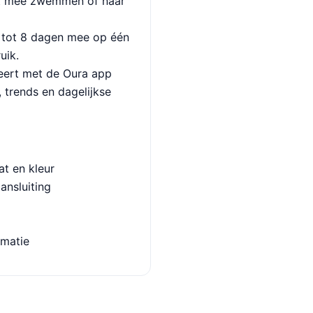
ust mee zwemmen of naar
 tot 8 dagen mee op één
uik.
eert met de Oura app
, trends en dagelijkse
t en kleur
ansluiting
rmatie