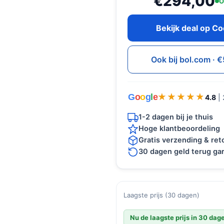
€294,00
O
Bekijk deal op C
Ook bij bol.com ·
G
o
o
g
l
e
★★★★★
★★★★★
4.8
|
1-2 dagen bij je thuis
Hoge klantbeoordeling
Gratis verzending & re
30 dagen geld terug gar
Laagste prijs (30 dagen)
Nu de laagste prijs in 30 dag