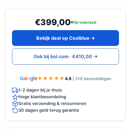
€399,00
Op voorraad
Bekijk deal op Coolblue →
Ook bij bol.com · €410,00 →
G
o
o
g
l
e
★★★★★
★★★★★
4.8
| 210 beoordelingen
1-2 dagen bij je thuis
Hoge klantbeoordeling
Gratis verzending & retourneren
30 dagen geld terug garantie