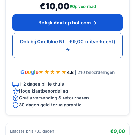
€10,00
Op voorraad
Bekijk deal op bol.com →
Ook bij Coolblue NL · €9,00 (uitverkocht)
→
G
o
o
g
l
e
★★★★★
★★★★★
4.8
| 210 beoordelingen
1-2 dagen bij je thuis
Hoge klantbeoordeling
Gratis verzending & retourneren
30 dagen geld terug garantie
€9,00
Laagste prijs (30 dagen)