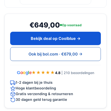
€649,00
Op voorraad
Bekijk deal op Coolblue →
Ook bij bol.com · €679,00 →
G
o
o
g
l
e
★★★★★
★★★★★
4.8
| 210 beoordelingen
1-2 dagen bij je thuis
Hoge klantbeoordeling
Gratis verzending & retourneren
30 dagen geld terug garantie