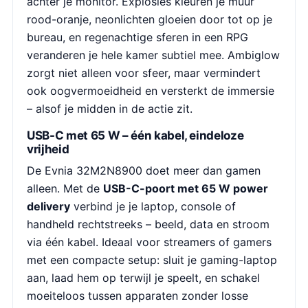
achter je monitor. Explosies kleuren je muur
rood-oranje, neonlichten gloeien door tot op je
bureau, en regenachtige sferen in een RPG
veranderen je hele kamer subtiel mee. Ambiglow
zorgt niet alleen voor sfeer, maar vermindert
ook oogvermoeidheid en versterkt de immersie
– alsof je midden in de actie zit.
USB-C met 65 W – één kabel, eindeloze
vrijheid
De Evnia 32M2N8900 doet meer dan gamen
alleen. Met de
USB-C-poort met 65 W power
delivery
verbind je je laptop, console of
handheld rechtstreeks – beeld, data en stroom
via één kabel. Ideaal voor streamers of gamers
met een compacte setup: sluit je gaming-laptop
aan, laad hem op terwijl je speelt, en schakel
moeiteloos tussen apparaten zonder losse