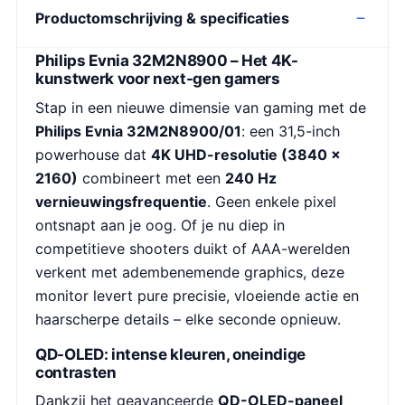
Productomschrijving & specificaties
Philips Evnia 32M2N8900 – Het 4K-
kunstwerk voor next-gen gamers
Stap in een nieuwe dimensie van gaming met de
Philips Evnia 32M2N8900/01
: een 31,5-inch
powerhouse dat
4K UHD-resolutie (3840 ×
2160)
combineert met een
240 Hz
vernieuwingsfrequentie
. Geen enkele pixel
ontsnapt aan je oog. Of je nu diep in
competitieve shooters duikt of AAA-werelden
verkent met adembenemende graphics, deze
monitor levert pure precisie, vloeiende actie en
haarscherpe details – elke seconde opnieuw.
QD-OLED: intense kleuren, oneindige
contrasten
Dankzij het geavanceerde
QD-OLED-paneel