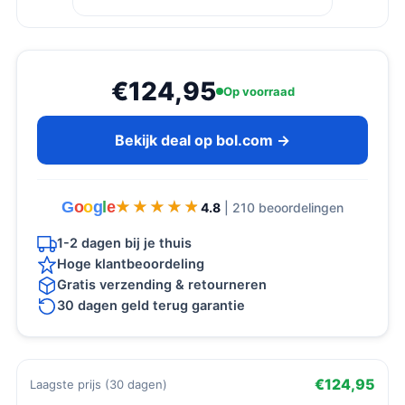
€124,95
Op voorraad
Bekijk deal op bol.com →
G
o
o
g
l
e
★★★★★
★★★★★
4.8
| 210 beoordelingen
1-2 dagen bij je thuis
Hoge klantbeoordeling
Gratis verzending & retourneren
30 dagen geld terug garantie
€124,95
Laagste prijs (30 dagen)