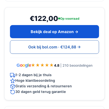
€122,00
Op voorraad
Bekijk deal op Amazon →
Ook bij bol.com · €124,88 →
G
o
o
g
l
e
★★★★★
★★★★★
4.8
| 210 beoordelingen
1-2 dagen bij je thuis
Hoge klantbeoordeling
Gratis verzending & retourneren
30 dagen geld terug garantie