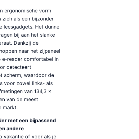
 en ergonomische vorm
zich als een bijzonder
de leesgadgets. Het dunne
ragen bij aan het slanke
araat. Dankzij de
noppen naar het zijpaneel
 e-reader comfortabel in
or detecteert
et scherm, waardoor de
s voor zowel links- als
fmetingen van 134,3 ×
een van de meest
 markt.
der met een bijpassend
 en andere
 vakantie of voor als je