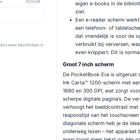
en
€232,99
eigen e-books in de biblio
ziet.
Een e-reader scherm werkt 
een telefoon- of tabletsche
dat vriendelijk is voor de 
verbruikt bij verversen, w
oduct weer beschikbaar is
even knippert. Dit is norma
Groot 7 inch scherm
De PocketBook Era is uitgerust 
Ink Carta™ 1200-scherm met een
1680 en 300 DPI, wat zorgt voo
scherpe digitale pagina’s. De ve
verhoogt het beeldcontrast met
responstijd van het touchscreen
diagonale scherm heb je de idea
onderweg lezen – het apparaat bl
maar toont meer tekst op één pa