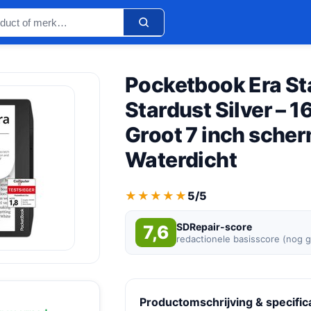
Pocketbook Era St
Stardust Silver – 1
Groot 7 inch scher
Waterdicht
★★★★★
★★★★★
5/5
SDRepair-score
7,6
redactionele basisscore (nog 
Productomschrijving & specific