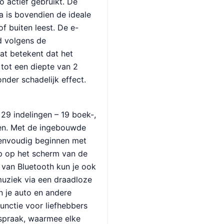
o actief gebruikt. De
 is bovendien de ideale
f buiten leest. De e-
d volgens de
at betekent dat het
tot een diepte van 2
nder schadelijk effect.
29 indelingen – 19 boek-,
gen. Met de ingebouwde
eenvoudig beginnen met
p op het scherm van de
 van Bluetooth kun je ook
muziek via een draadloze
n je auto en andere
unctie voor liefhebbers
-spraak, waarmee elke