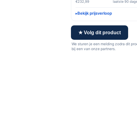
€232,99
laatste 90 dag
Bekijk prijsverloop
★ Volg dit product
We sturen je een melding zodra dit pr
bij een van onze partners.