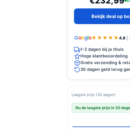
€232,99
O
Bekijk deal op b
G
o
o
g
l
e
★★★★★
★★★★★
4.8
|
1-2 dagen bij je thuis
Hoge klantbeoordeling
Gratis verzending & re
30 dagen geld terug gar
Laagste prijs (30 dagen)
Nu de laagste prijs in 30 dag