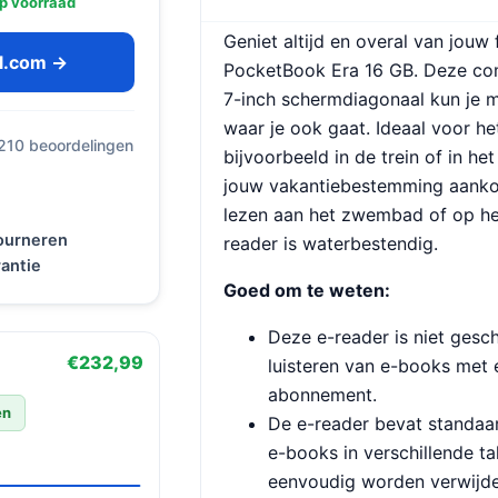
p voorraad
Geniet altijd en overal van jouw
ol.com →
PocketBook Era 16 GB. Deze co
7-inch schermdiagonaal kun je 
waar je ook gaat. Ideaal voor h
 210 beoordelingen
bijvoorbeeld in de trein of in het
jouw vakantiebestemming aanko
lezen aan het zwembad of op he
tourneren
reader is waterbestendig.
antie
Goed om te weten:
Deze e-reader is niet gesch
€232,99
luisteren van e-books met 
abonnement.
en
De e-reader bevat standaa
e-books in verschillende t
eenvoudig worden verwijder