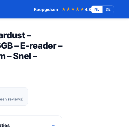
★★★★★
★★★★★
Koopgidsen
4.8
NL
DE
ardust –
6GB – E-reader –
m – Snel –
geen reviews)
aties