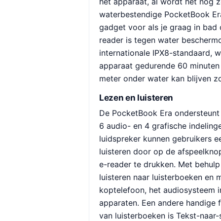
het apparaat, al wordt het nog z
waterbestendige PocketBook Era
gadget voor als je graag in bad o
reader is tegen water bescherm
internationale IPX8-standaard, w
apparaat gedurende 60 minuten 
meter onder water kan blijven zo
Lezen en luisteren
De PocketBook Era ondersteunt 
6 audio- en 4 grafische indelin
luidspreker kunnen gebruikers 
luisteren door op de afspeelkno
e-reader te drukken. Met behulp
luisteren naar luisterboeken en 
koptelefoon, het audiosysteem i
apparaten. Een andere handige f
van luisterboeken is Tekst-naar