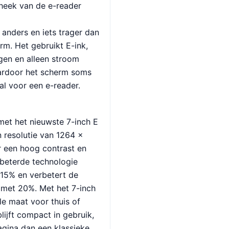
theek van de e-reader
anders en iets trager dan
rm. Het gebruikt E-ink,
ogen en alleen stroom
aardoor het scherm soms
al voor een e-reader.
met het nieuwste 7-inch E
 resolutie van 1264 ×
r een hoog contrast en
rbeterde technologie
 15% en verbetert de
 met 20%. Met het 7-inch
le maat voor thuis of
ijft compact in gebruik,
gina dan een klassieke