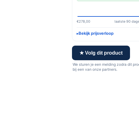
€278,00
laatste 90 dag
Bekijk prijsverloop
★ Volg dit product
We sturen je een melding zodra dit pr
bij een van onze partners.