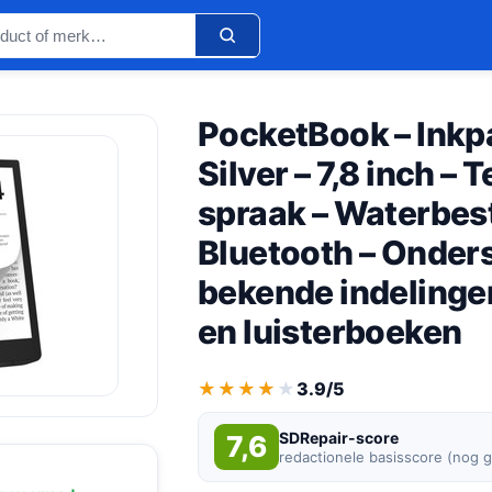
PocketBook – Inkpa
Silver – 7,8 inch – 
spraak – Waterbes
Bluetooth – Onders
bekende indelinge
en luisterboeken
★★★★★
★★★★★
3.9/5
SDRepair-score
7,6
redactionele basisscore (nog 