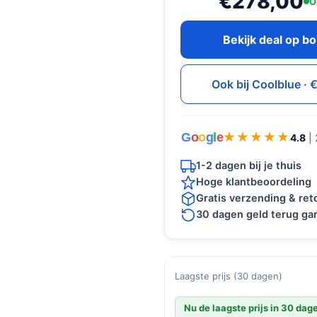
€278,00
O
Bekijk deal op b
Ook bij Coolblue ·
G
o
o
g
l
e
★★★★★
★★★★★
4.8
|
1-2 dagen bij je thuis
Hoge klantbeoordeling
Gratis verzending & re
30 dagen geld terug gar
Laagste prijs (30 dagen)
Nu de laagste prijs in 30 dag