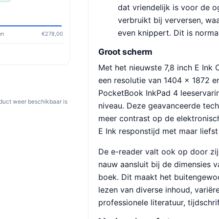
dat vriendelijk is voor de 
verbruikt bij verversen, w
even knippert. Dit is norma
en
€278,00
Groot scherm
Met het nieuwste 7,8 inch E Ink
een resolutie van 1404 × 1872 en
PocketBook InkPad 4 leeservari
oduct weer beschikbaar is
niveau. Deze geavanceerde tech
meer contrast op de elektronisc
E Ink responstijd met maar liefs
De e-reader valt ook op door zi
nauw aansluit bij de dimensies 
boek. Dit maakt het buitengewo
lezen van diverse inhoud, variër
professionele literatuur, tijdschr