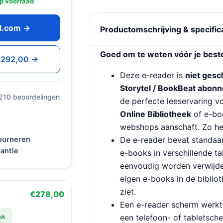
p voorraad
ol.com →
Productomschrijving & specific
Goed om te weten vóór je beste
 €292,00 →
Deze e-reader is
niet gesc
Storytel / BookBeat abon
 210 beoordelingen
de perfecte leeservaring v
Online Bibliotheek
of e-boo
webshops aanschaft. Zo he
tourneren
De e-reader bevat standaa
antie
e-books in verschillende t
eenvoudig worden verwijder
eigen e-books in de biblio
ziet.
€278,00
Een e-reader scherm werkt 
en
een telefoon- of tabletsche