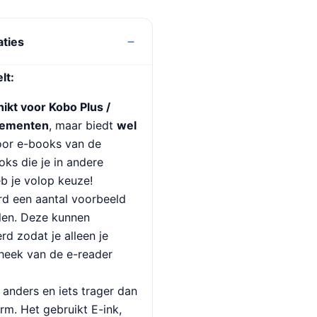
aties
lt:
hikt voor Kobo Plus /
nementen
, maar biedt
wel
oor e-books van de
ks die je in andere
b je volop keuze!
rd een aantal voorbeeld
alen. Deze kunnen
d zodat je alleen je
theek van de e-reader
anders en iets trager dan
rm. Het gebruikt E-ink,