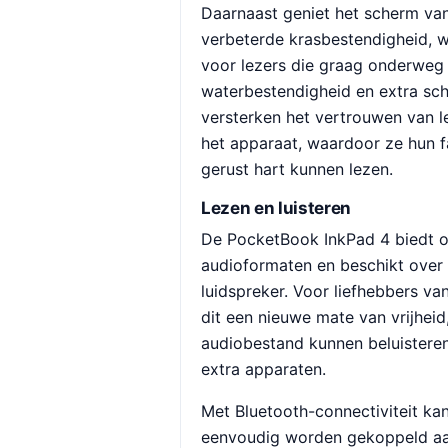
Daarnaast geniet het scherm va
verbeterde krasbestendigheid, w
voor lezers die graag onderweg 
waterbestendigheid en extra s
versterken het vertrouwen van le
het apparaat, waardoor ze hun f
gerust hart kunnen lezen.
Lezen en luisteren
De PocketBook InkPad 4 biedt o
audioformaten en beschikt ove
luidspreker. Voor liefhebbers va
dit een nieuwe mate van vrijheid
audiobestand kunnen beluisteren
extra apparaten.
Met Bluetooth-connectiviteit k
eenvoudig worden gekoppeld aa