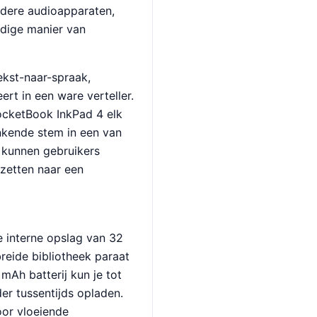
ndere audioapparaten,
dige manier van
ekst-naar-spraak,
rt in een ware verteller.
PocketBook InkPad 4 elk
inkende stem in een van
e kunnen gebruikers
zetten naar een
e interne opslag van 32
breide bibliotheek paraat
mAh batterij kun je tot
er tussentijds opladen.
oor vloeiende