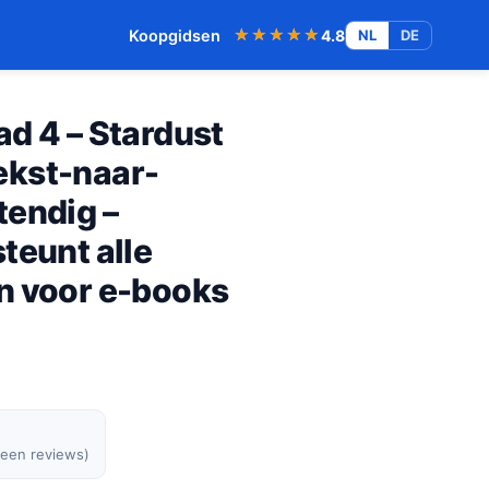
★★★★★
★★★★★
Koopgidsen
4.8
NL
DE
d 4 – Stardust
Tekst-naar-
tendig –
teunt alle
n voor e-books
geen reviews)