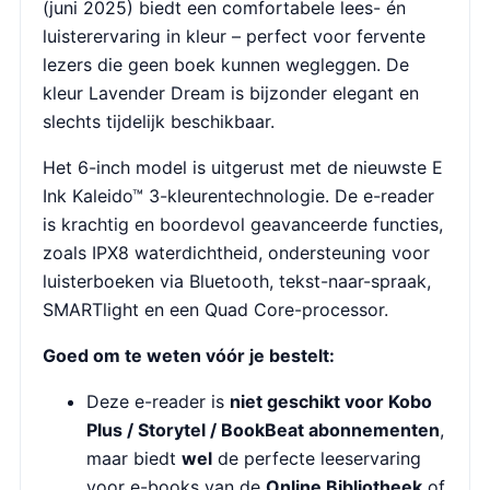
(juni 2025) biedt een comfortabele lees- én
luisterervaring in kleur – perfect voor fervente
lezers die geen boek kunnen wegleggen. De
kleur Lavender Dream is bijzonder elegant en
slechts tijdelijk beschikbaar.
Het 6-inch model is uitgerust met de nieuwste E
Ink Kaleido™ 3-kleurentechnologie. De e-reader
is krachtig en boordevol geavanceerde functies,
zoals IPX8 waterdichtheid, ondersteuning voor
luisterboeken via Bluetooth, tekst-naar-spraak,
SMARTlight en een Quad Core-processor.
Goed om te weten vóór je bestelt:
Deze e-reader is
niet geschikt voor Kobo
Plus / Storytel / BookBeat abonnementen
,
maar biedt
wel
de perfecte leeservaring
voor e-books van de
Online Bibliotheek
of