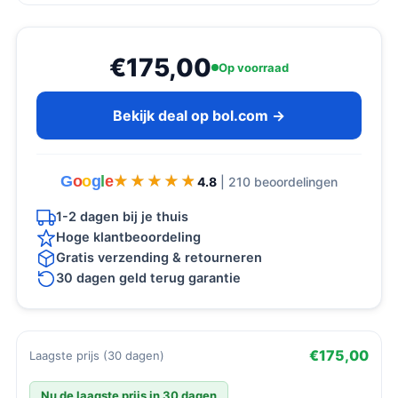
€175,00
Op voorraad
Bekijk deal op bol.com →
G
o
o
g
l
e
★★★★★
★★★★★
4.8
| 210 beoordelingen
1-2 dagen bij je thuis
Hoge klantbeoordeling
Gratis verzending & retourneren
30 dagen geld terug garantie
€175,00
Laagste prijs (30 dagen)
Nu de laagste prijs in 30 dagen