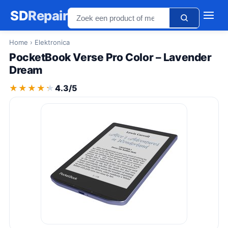
SD
Repair
Home
› Elektronica
PocketBook Verse Pro Color – Lavender
Dream
★★★★★
★★★★★
4.3/5