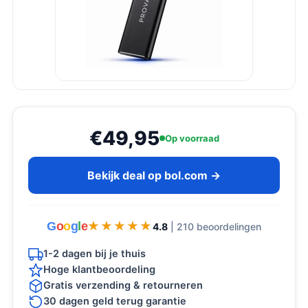
€49,95
Op voorraad
Bekijk deal op bol.com →
G
o
o
g
l
e
★★★★★
★★★★★
4.8
| 210 beoordelingen
1-2 dagen bij je thuis
Hoge klantbeoordeling
Gratis verzending & retourneren
30 dagen geld terug garantie