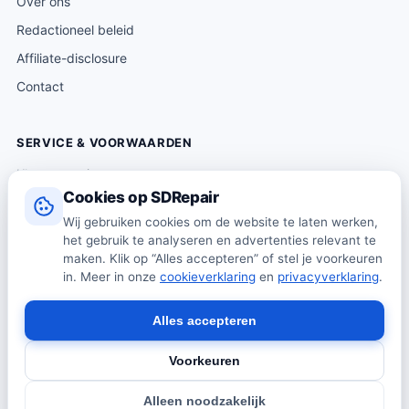
Over ons
Redactioneel beleid
Affiliate-disclosure
Contact
SERVICE & VOORWAARDEN
Klantenservice
Cookies op SDRepair
Verzending & levering
Wij gebruiken cookies om de website te laten werken,
Retourneren
het gebruik te analyseren en advertenties relevant te
Algemene voorwaarden
maken. Klik op “Alles accepteren” of stel je voorkeuren
in. Meer in onze
cookieverklaring
en
privacyverklaring
.
Privacybeleid
Cookiebeleid
Alles accepteren
Voorkeuren
© 2026 SDRepair · Onafhankelijk vergelijkingsplatform · Wij
Alleen noodzakelijk
verkopen zelf geen producten · Alle prijzen onder voorbehoud.