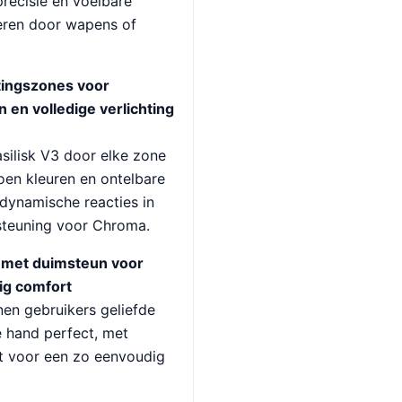
precisie en voelbare
deren door wapens of
tingszones voor
 en volledige verlichting
asilisk V3 door elke zone
oen kleuren en ontelbare
 dynamische reacties in
teuning voor Chroma.
 met duimsteun voor
ig comfort
en gebruikers geliefde
 hand perfect, met
st voor een zo eenvoudig