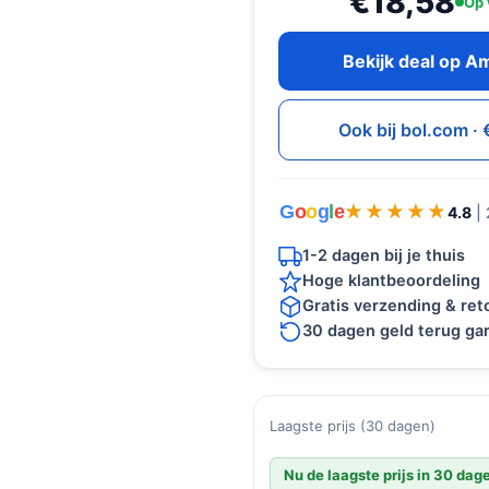
€18,58
Op 
Bekijk deal op 
Ook bij bol.com ·
G
o
o
g
l
e
★★★★★
★★★★★
4.8
|
1-2 dagen bij je thuis
Hoge klantbeoordeling
Gratis verzending & re
30 dagen geld terug gar
Laagste prijs (30 dagen)
Nu de laagste prijs in 30 dag