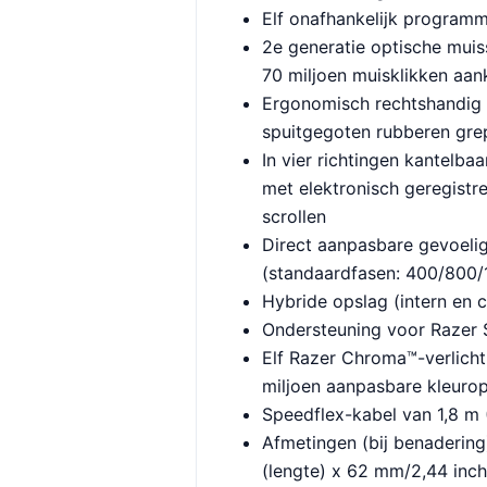
Elf onafhankelijk program
2e generatie optische muis
70 miljoen muisklikken aa
Ergonomisch rechtshandig
spuitgegoten rubberen gre
In vier richtingen kantelba
met elektronisch geregistre
scrollen
Direct aanpasbare gevoelig
(standaardfasen: 400/800
Hybride opslag (intern en 
Ondersteuning voor Razer
Elf Razer Chroma™-verlich
miljoen aanpasbare kleurop
Speedflex-kabel van 1,8 m (
Afmetingen (bij benadering
(lengte) x 62 mm/2,44 inch