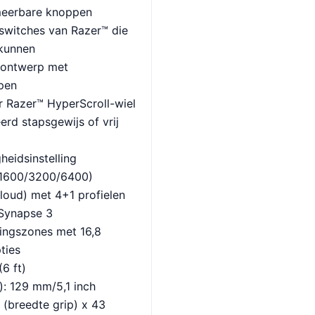
meerbare knoppen
switches van Razer™ die
nkunnen
 ontwerp met
pen
ar Razer™ HyperScroll-wiel
erd stapsgewijs of vrij
heidsinstelling
/1600/3200/6400)
cloud) met 4+1 profielen
 Synapse 3
tingszones met 16,8
ties
6 ft)
): 129 mm/5,1 inch
 (breedte grip) x 43