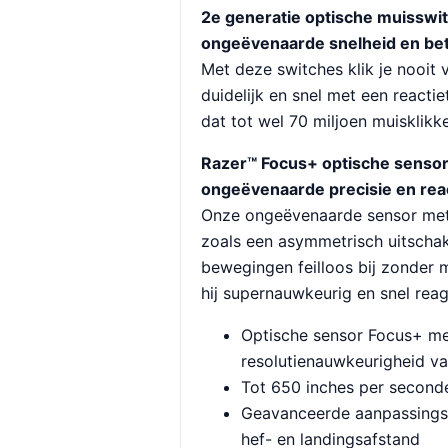
2e generatie optische muisswi
ongeëvenaarde snelheid en be
Met deze switches klik je nooit
duidelijk en snel met een reactie
dat tot wel 70 miljoen muisklikk
Razer™ Focus+ optische sensor
ongeëvenaarde precisie en rea
Onze ongeëvenaarde sensor met i
zoals een asymmetrisch uitschak
bewegingen feilloos bij zonder 
hij supernauwkeurig en snel reag
Optische sensor Focus+ me
resolutienauwkeurigheid v
Tot 650 inches per seconde
Geavanceerde aanpassings
hef- en landingsafstand