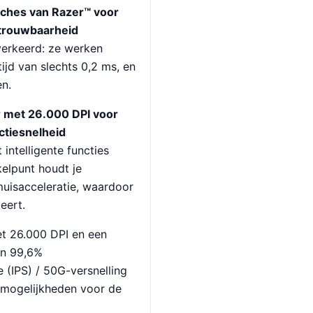
tches van Razer™ voor
trouwbaarheid
 verkeerd: ze werken
tijd van slechts 0,2 ms, en
en.
 met 26.000 DPI voor
ctiesnelheid
ntelligente functies
elpunt houdt je
muisacceleratie, waardoor
eert.
t 26.000 DPI en een
an 99,6%
 (IPS) / 50G-versnelling
mogelijkheden voor de