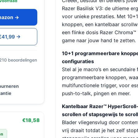
Creëer, bestuur en beheers jouw 
voorraad
Razer Basilisk V3: de ultieme 
voor unieke prestaties. Met 10
Amazon →
knoppen, een kantelbaar scrollw
een flinke dosis Razer Chroma™ 
 €41,99 →
game naar jouw hand te zetten.
10+1 programmeerbare knoppe
 210 beoordelingen
configuraties
Stel al je macro’s en secundaire f
programmeerbare knoppen, waa
multifunctionele trigger, voor es
tourneren
push-to-talk, pingen en meer.
antie
Kantelbaar Razer™ HyperScroll-
scrollen of stapsgewijs te scrol
€18,58
Blader vliegensvlug door content
vrij draait totdat je het zelf sto
en