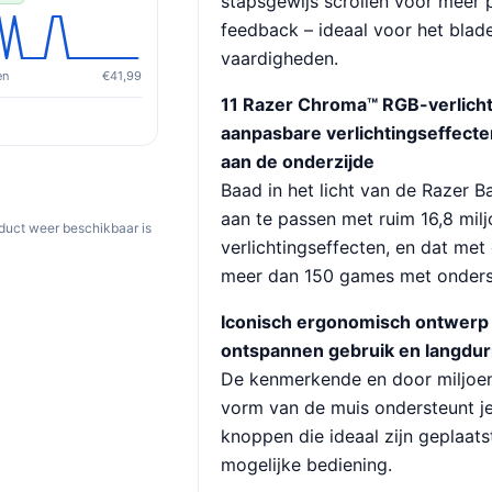
stapsgewijs scrollen voor meer 
feedback – ideaal voor het bla
vaardigheden.
en
€41,99
11 Razer Chroma™ RGB-verlich
aanpasbare verlichtingseffecten
aan de onderzijde
Baad in het licht van de Razer B
aan te passen met ruim 16,8 milj
oduct weer beschikbaar is
verlichtingseffecten, en dat met
meer dan 150 games met onders
Iconisch ergonomisch ontwerp
ontspannen gebruik en langdur
De kenmerkende en door miljoen
vorm van de muis ondersteunt je
knoppen die ideaal zijn geplaat
mogelijke bediening.