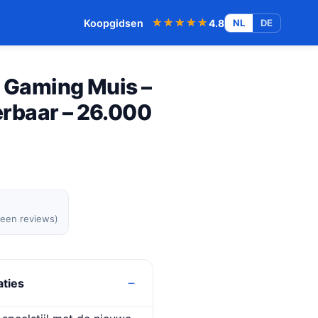
★★★★★
★★★★★
Koopgidsen
4.8
NL
DE
– Gaming Muis –
rbaar – 26.000
geen reviews)
aties