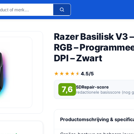
Razer Basilisk V3 
RGB – Programmee
DPI – Zwart
★★★★★
★★★★★
4.5/5
SDRepair-score
7,6
redactionele basisscore (nog 
Productomschrijving & specific