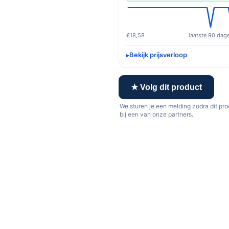
€18,58
laatste 90 dag
Bekijk prijsverloop
★ Volg dit product
We sturen je een melding zodra dit pr
bij een van onze partners.