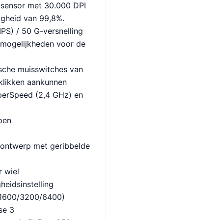
 sensor met 30.000 DPI
igheid van 99,8%.
IPS) / 50 G-versnelling
mogelijkheden voor de
sche muisswitches van
sklikken aankunnen
perSpeed (2,4 GHz) en
pen
 ontwerp met geribbelde
r wiel
heidsinstelling
/1600/3200/6400)
se 3