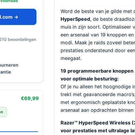
 voorraad
Word de beste van je gilde met
ol.com →
HyperSpeed
, de beste draadl
muis in zijn soort. Optimaliseer
een arsenaal van 19 knoppen en 
 210 beoordelingen
modi. Maak je raids zoveel bete
prestaties ondersteund door een 
meegaat.
tourneren
19 programmeerbare knoppen 
antie
voor optimale besturing:
Of je nu alleen het hoognodige in
trekt met geavanceerde macro’s,,
€69,99
met ergonomisch geplaatste kn
arsenaal aan opdrachten binnen 
en
Razer™ HyperSpeed Wireless (
voor prestaties met ultralage la