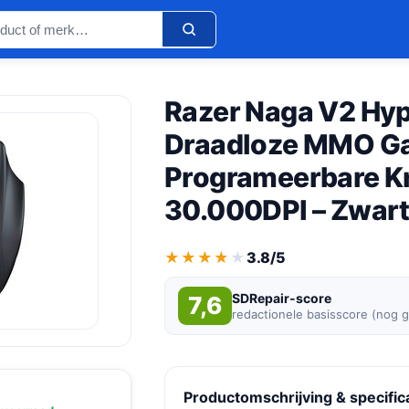
Razer Naga V2 Hy
Draadloze MMO Ga
Programeerbare K
30.000DPI – Zwar
★★★★★
★★★★★
3.8/5
SDRepair-score
7,6
redactionele basisscore (nog 
Productomschrijving & specific