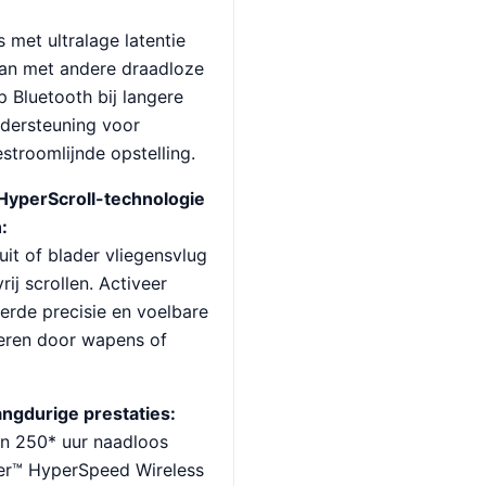
 met ultralage latentie
dan met andere draadloze
 Bluetooth bij langere
ndersteuning voor
troomlijnde opstelling.
HyperScroll-technologie
:
it of blader vliegensvlug
ij scrollen. Activeer
erde precisie en voelbare
deren door wapens of
angdurige prestaties:
en 250* uur naadloos
zer™ HyperSpeed Wireless