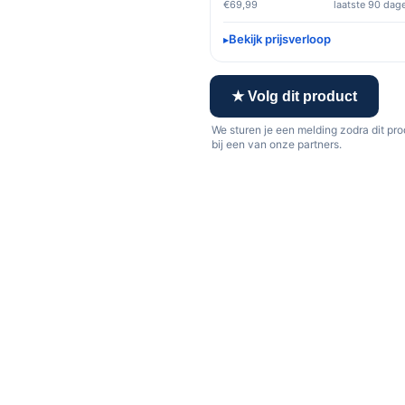
€69,99
laatste 90 dag
Bekijk prijsverloop
★ Volg dit product
We sturen je een melding zodra dit pr
bij een van onze partners.