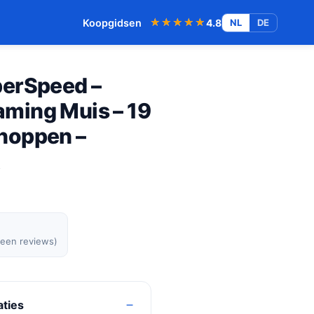
★★★★★
★★★★★
Koopgidsen
4.8
NL
DE
perSpeed –
ming Muis – 19
noppen –
t
geen reviews)
aties