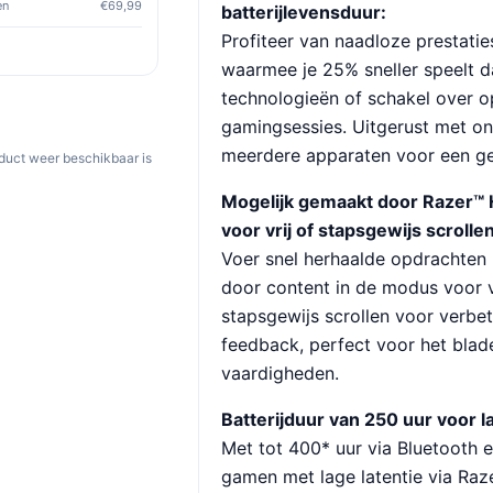
en
€69,99
batterijlevensduur:
Profiteer van naadloze prestaties
waarmee je 25% sneller speelt 
technologieën of schakel over op
gamingsessies. Uitgerust met o
meerdere apparaten voor een ges
oduct weer beschikbaar is
Mogelijk gemaakt door Razer™ 
voor vrij of stapsgewijs scrollen
Voer snel herhaalde opdrachten u
door content in de modus voor vr
stapsgewijs scrollen voor verbet
feedback, perfect voor het bla
vaardigheden.
Batterijduur van 250 uur voor l
Met tot 400* uur via Bluetooth 
gamen met lage latentie via Ra