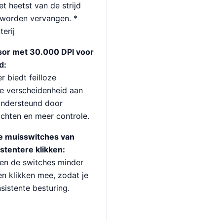
t heetst van de strijd
t worden vervangen. *
erij
sor met 30.000 DPI voor
d:
 biedt feilloze
re verscheidenheid aan
ondersteund door
richten en meer controle.
e muisswitches van
stentere klikken:
ten de switches minder
en klikken mee, zodat je
sistente besturing.