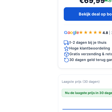
€69,99
Op
Bekijk deal op b
G
o
o
g
l
e
★★★★★
★★★★★
4.8
|
1-2 dagen bij je thuis
Hoge klantbeoordeling
Gratis verzending & re
30 dagen geld terug gar
Laagste prijs (30 dagen)
Nu de laagste prijs in 30 dag