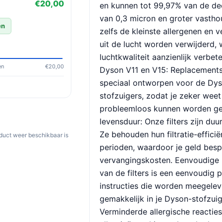
€20,00
en kunnen tot 99,97% van de dee
van 0,3 micron en groter vastho
en
zelfs de kleinste allergenen en 
uit de lucht worden verwijderd,
luchtkwaliteit aanzienlijk verbet
en
€20,00
Dyson V11 en V15: Replacements 
speciaal ontworpen voor de Dy
stofzuigers, zodat je zeker wee
probleemloos kunnen worden geï
levensduur: Onze filters zijn du
Ze behouden hun filtratie-effici
oduct weer beschikbaar is
perioden, waardoor je geld bes
vervangingskosten. Eenvoudige i
van de filters is een eenvoudig 
instructies die worden meegeleve
gemakkelijk in je Dyson-stofzuige
Verminderde allergische reacties: