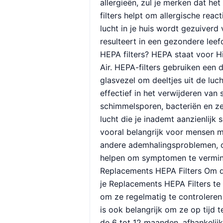
allergieën, zul je merken dat he
filters helpt om allergische reac
lucht in je huis wordt gezuiverd
resulteert in een gezondere le
HEPA filters? HEPA staat voor Hi
Air. HEPA-filters gebruiken een
glasvezel om deeltjes uit de luch
effectief in het verwijderen van s
schimmelsporen, bacteriën en ze
lucht die je inademt aanzienlijk 
vooral belangrijk voor mensen m
andere ademhalingsproblemen, 
helpen om symptomen te vermin
Replacements HEPA Filters Om d
je Replacements HEPA Filters t
om ze regelmatig te controlere
is ook belangrijk om ze op tijd 
de 6 tot 12 maanden, afhankelij