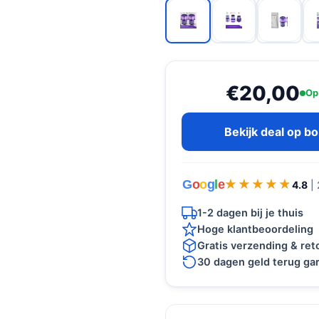
€20,00
Op
Bekijk deal op b
G
o
o
g
l
e
★★★★★
★★★★★
4.8
|
1-2 dagen bij je thuis
Hoge klantbeoordeling
Gratis verzending & re
30 dagen geld terug gar