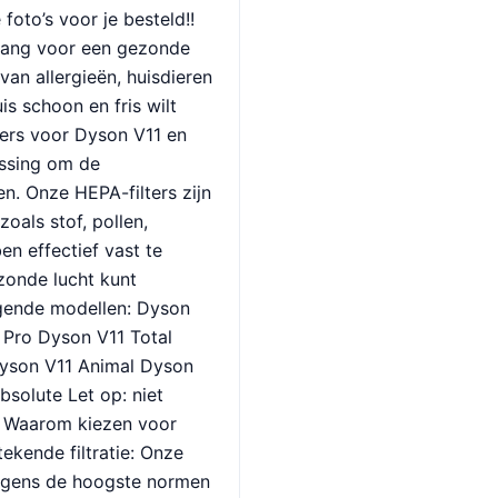
oto’s voor je besteld!!
belang voor een gezonde
van allergieën, huisdieren
is schoon en fris wilt
ers voor Dyson V11 en
ossing om de
ren. Onze HEPA-filters zijn
oals stof, pollen,
n effectief vast te
zonde lucht kunt
gende modellen: Dyson
 Pro Dyson V11 Total
Dyson V11 Animal Dyson
solute Let op: niet
. Waarom kiezen voor
ekende filtratie: Onze
olgens de hoogste normen