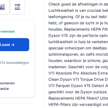
Check goed de afmetingen in de f
Luchtkwaliteit is van cruciaal 
leefomgeving. Of je nu last hebt 
hebt, of gewoon de lucht in je hu
houden, Replacements HEPA Filt
 voorraad
Dyson V15 zijn de perfecte opl
luchtkwaliteit in huis te verbete
ol.com →
speciaal ontworpen om deeltjes z
schimmelsporen, en zelfs microbe
houden, waardoor je schone, ge
 210 beoordelingen
inademen. Geschikt voor de vol
V11 Absolute Pro Absolute Extra
Clean Dyson V11 Torque Drive 
tourneren
V11 Parquet Dyson V15 Detect Ab
antie
geschikt voor de Dyson outsize
Replacements HEPA filters? Uitst
HEPA-filters zijn vervaardigd v