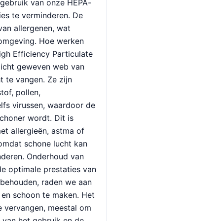
t gebruik van onze HEPA-
ties te verminderen. De
 van allergenen, wat
efomgeving. Hoe werken
gh Efficiency Particulate
 dicht geweven web van
t te vangen. Ze zijn
tof, pollen,
lfs virussen, waardoor de
schoner wordt. Dit is
et allergieën, astma of
omdat schone lucht kan
deren. Onderhoud van
e optimale prestaties van
e behouden, raden we aan
n en schoon te maken. Het
te vervangen, meestal om
k van het gebruik en de