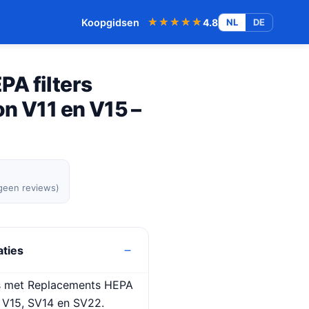
★★★★★
★★★★★
Koopgidsen
4.8
NL
DE
A filters
n V11 en V15 –
 geen reviews)
aties
uis met Replacements HEPA
 V15, SV14 en SV22.