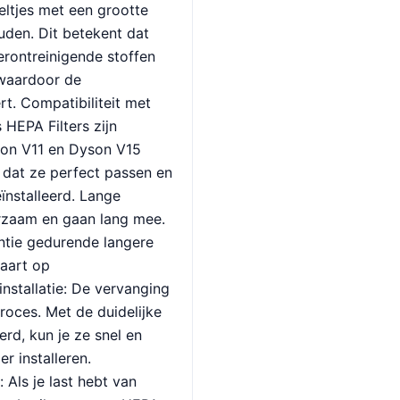
ltjes met een grootte
uden. Dit betekent dat
verontreinigende stoffen
 waardoor de
ert. Compatibiliteit met
HEPA Filters zijn
son V11 en Dyson V15
t dat ze perfect passen en
nstalleerd. Lange
urzaam en gaan lang mee.
ëntie gedurende langere
paart op
nstallatie: De vervanging
proces. Met de duidelijke
rd, kun je ze snel en
r installeren.
 Als je last hebt van