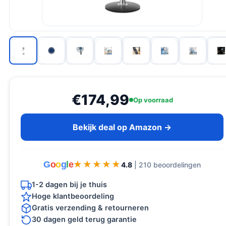
€174,99
Op voorraad
Bekijk deal op Amazon →
G
o
o
g
l
e
★★★★★
★★★★★
4.8
| 210 beoordelingen
1-2 dagen bij je thuis
Hoge klantbeoordeling
Gratis verzending & retourneren
30 dagen geld terug garantie