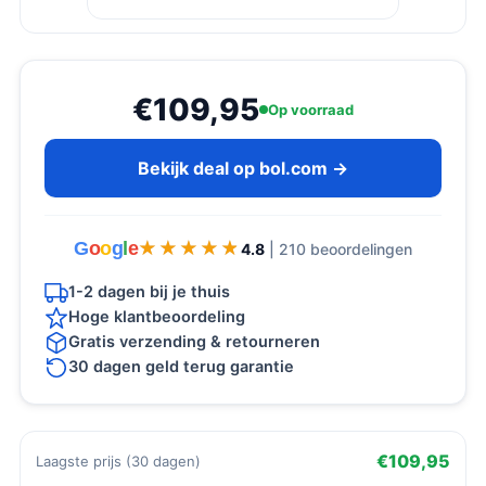
€109,95
Op voorraad
Bekijk deal op bol.com →
G
o
o
g
l
e
★★★★★
★★★★★
4.8
| 210 beoordelingen
1-2 dagen bij je thuis
Hoge klantbeoordeling
Gratis verzending & retourneren
30 dagen geld terug garantie
€109,95
Laagste prijs (30 dagen)