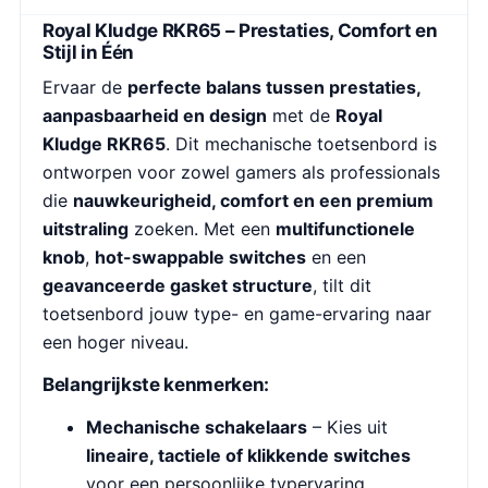
Royal Kludge RKR65 – Prestaties, Comfort en
Stijl in Één
Ervaar de
perfecte balans tussen prestaties,
aanpasbaarheid en design
met de
Royal
Kludge RKR65
. Dit mechanische toetsenbord is
ontworpen voor zowel gamers als professionals
die
nauwkeurigheid, comfort en een premium
uitstraling
zoeken. Met een
multifunctionele
knob
,
hot-swappable switches
en een
geavanceerde gasket structure
, tilt dit
toetsenbord jouw type- en game-ervaring naar
een hoger niveau.
Belangrijkste kenmerken:
Mechanische schakelaars
– Kies uit
lineaire, tactiele of klikkende switches
voor een persoonlijke typervaring.