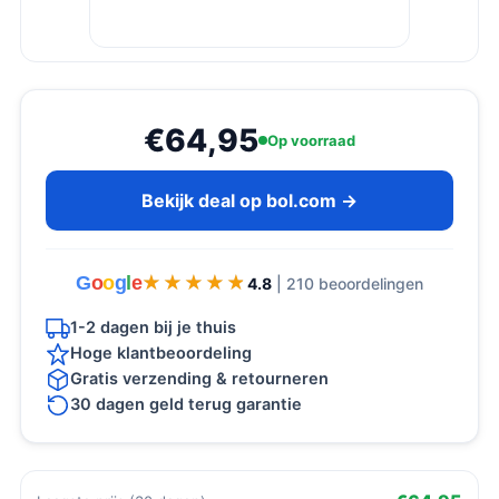
€64,95
Op voorraad
Bekijk deal op bol.com →
G
o
o
g
l
e
★★★★★
★★★★★
4.8
| 210 beoordelingen
1-2 dagen bij je thuis
Hoge klantbeoordeling
Gratis verzending & retourneren
30 dagen geld terug garantie