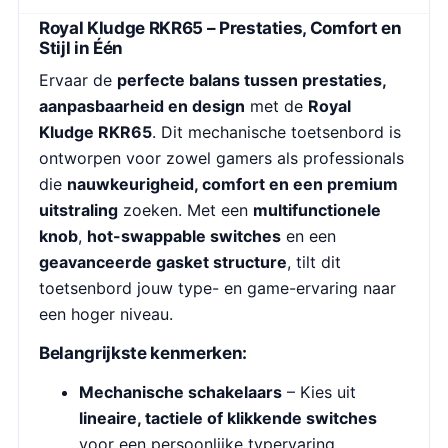
Royal Kludge RKR65 – Prestaties, Comfort en
Stijl in Één
Ervaar de
perfecte balans tussen prestaties,
aanpasbaarheid en design
met de
Royal
Kludge RKR65
. Dit mechanische toetsenbord is
ontworpen voor zowel gamers als professionals
die
nauwkeurigheid, comfort en een premium
uitstraling
zoeken. Met een
multifunctionele
knob
,
hot-swappable switches
en een
geavanceerde gasket structure
, tilt dit
toetsenbord jouw type- en game-ervaring naar
een hoger niveau.
Belangrijkste kenmerken:
Mechanische schakelaars
– Kies uit
lineaire, tactiele of klikkende switches
voor een persoonlijke typervaring.