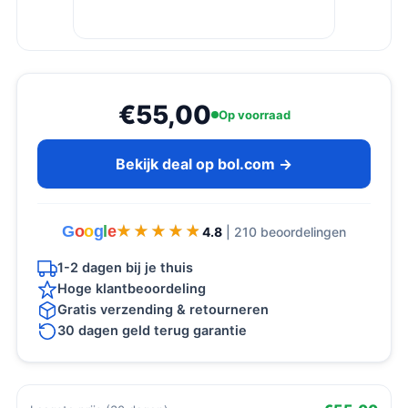
€55,00
Op voorraad
Bekijk deal op bol.com →
G
o
o
g
l
e
★★★★★
★★★★★
4.8
| 210 beoordelingen
1-2 dagen bij je thuis
Hoge klantbeoordeling
Gratis verzending & retourneren
30 dagen geld terug garantie