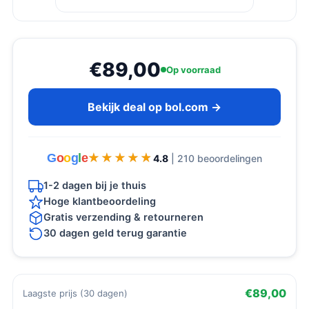
€89,00
Op voorraad
Bekijk deal op bol.com →
G
o
o
g
l
e
★★★★★
★★★★★
4.8
| 210 beoordelingen
1-2 dagen bij je thuis
Hoge klantbeoordeling
Gratis verzending & retourneren
30 dagen geld terug garantie
€89,00
Laagste prijs (30 dagen)