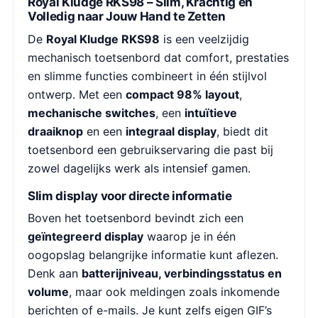
Royal Kludge RKS98 – Slim, Krachtig en
Volledig naar Jouw Hand te Zetten
De
Royal Kludge RKS98
is een veelzijdig
mechanisch toetsenbord dat comfort, prestaties
en slimme functies combineert in één stijlvol
ontwerp. Met een
compact 98% layout
,
mechanische switches
, een
intuïtieve
draaiknop
en een
integraal display
, biedt dit
toetsenbord een gebruikservaring die past bij
zowel dagelijks werk als intensief gamen.
Slim display voor directe informatie
Boven het toetsenbord bevindt zich een
geïntegreerd display
waarop je in één
oogopslag belangrijke informatie kunt aflezen.
Denk aan
batterijniveau, verbindingsstatus en
volume
, maar ook meldingen zoals inkomende
berichten of e-mails. Je kunt zelfs eigen GIF’s