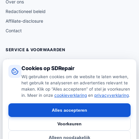
Over ons
Redactioneel beleid
Affiliate-disclosure
Contact
SERVICE & VOORWAARDEN
Klantenservice
Cookies op SDRepair
Verzending & levering
Wij gebruiken cookies om de website te laten werken,
Retourneren
het gebruik te analyseren en advertenties relevant te
Algemene voorwaarden
maken. Klik op “Alles accepteren” of stel je voorkeuren
in. Meer in onze
cookieverklaring
en
privacyverklaring
.
Privacybeleid
Cookiebeleid
Alles accepteren
Voorkeuren
© 2026 SDRepair · Onafhankelijk vergelijkingsplatform · Wij
Alleen noodzakelijk