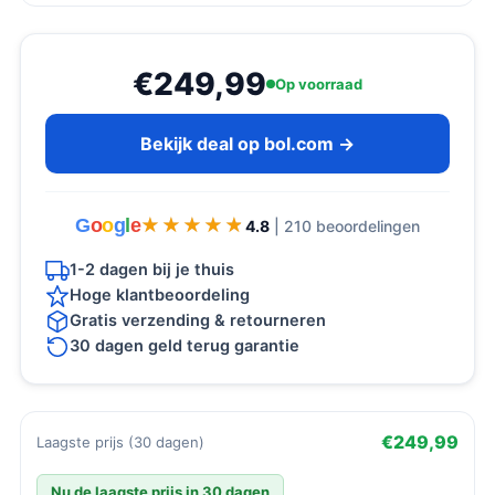
€249,99
Op voorraad
Bekijk deal op bol.com →
G
o
o
g
l
e
★★★★★
★★★★★
4.8
| 210 beoordelingen
1-2 dagen bij je thuis
Hoge klantbeoordeling
Gratis verzending & retourneren
30 dagen geld terug garantie
€249,99
Laagste prijs (30 dagen)
Nu de laagste prijs in 30 dagen