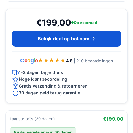
€199,00
Op voorraad
Bekijk deal op bol.com →
G
o
o
g
l
e
★★★★★
★★★★★
4.8
| 210 beoordelingen
1-2 dagen bij je thuis
Hoge klantbeoordeling
Gratis verzending & retourneren
30 dagen geld terug garantie
€199,00
Laagste prijs (30 dagen)
Nu de laagste prijs in 30 dagen